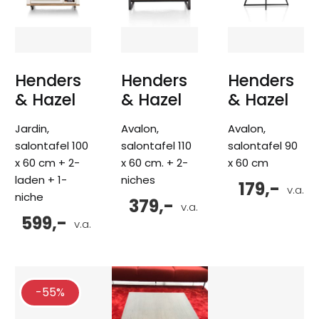
Henders
Henders
Henders
& Hazel
& Hazel
& Hazel
Jardin,
Avalon,
Avalon,
salontafel 100
salontafel 110
salontafel 90
x 60 cm + 2-
x 60 cm. + 2-
x 60 cm
laden + 1-
niches
179,-
v.a.
niche
379,-
v.a.
599,-
v.a.
-55%