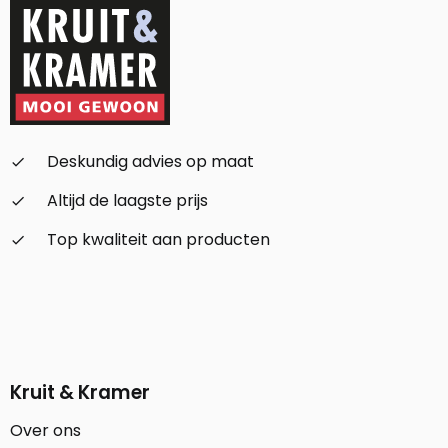
Deskundig advies op maat
check_small
Altijd de laagste prijs
check_small
Top kwaliteit aan producten
check_small
Kruit & Kramer
Over ons