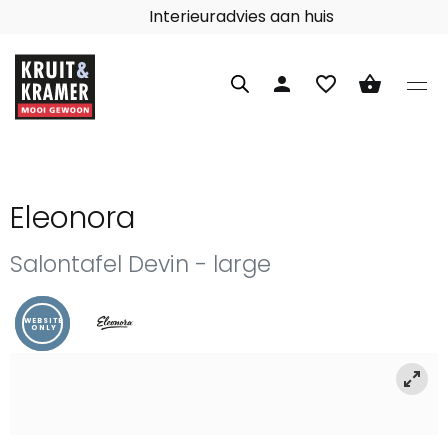
Interieuradvies aan huis
person
favorite_border
shopping_basket
Eleonora
Salontafel Devin - large
WEBSITE
ONLY