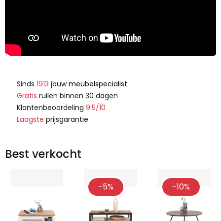
Sinds
1913
jouw
meubelspecialist
Gratis
ruilen binnen 30 dagen
Klantenbeoordeling
9.5/10
Laagste
prijsgarantie
Best verkocht
-5%
-10%