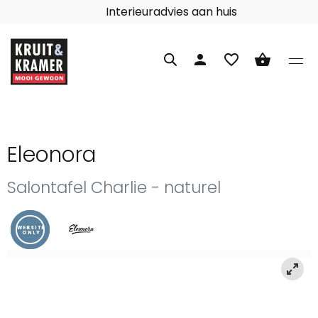
Interieuradvies aan huis
person
favorite_border
shopping_basket
Eleonora
Salontafel Charlie - naturel
WEBSITE
ONLY