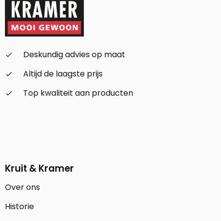
Deskundig advies op maat
check_small
Altijd de laagste prijs
check_small
Top kwaliteit aan producten
check_small
Kruit & Kramer
Over ons
Historie