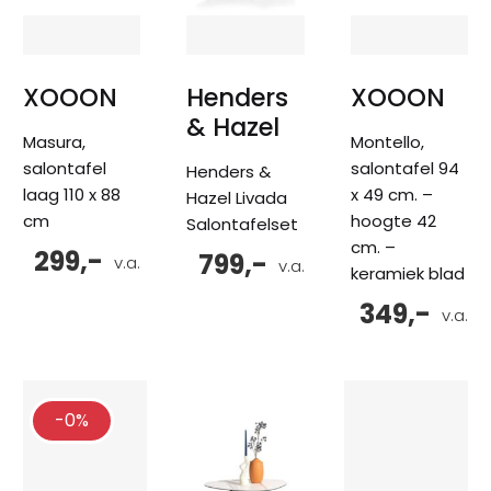
XOOON
Henders
XOOON
& Hazel
Masura,
Montello,
salontafel
salontafel 94
Henders &
laag 110 x 88
x 49 cm. –
Hazel Livada
cm
hoogte 42
Salontafelset
cm. –
299,-
799,-
v.a.
v.a.
keramiek blad
349,-
v.a.
-0%