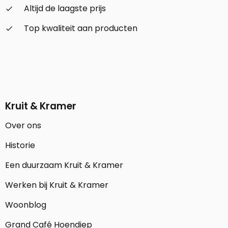
Altijd de laagste prijs
check_small
Top kwaliteit aan producten
check_small
Kruit & Kramer
Over ons
Historie
Een duurzaam Kruit & Kramer
Werken bij Kruit & Kramer
Woonblog
Grand Café Hoendiep