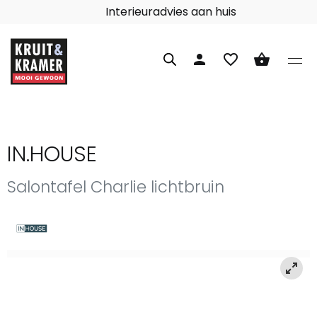
Interieuradvies aan huis
person
favorite_border
shopping_basket
IN.HOUSE
Salontafel Charlie lichtbruin