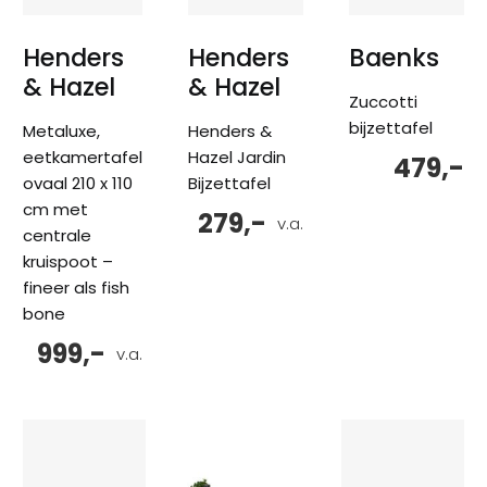
Henders
Henders
Baenks
& Hazel
& Hazel
Zuccotti
bijzettafel
Metaluxe,
Henders &
eetkamertafel
Hazel Jardin
479,-
ovaal 210 x 110
Bijzettafel
cm met
279,-
v.a.
centrale
kruispoot –
fineer als fish
bone
999,-
v.a.