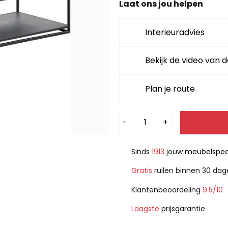
379,-.
299,-.
Laat ons jou helpen
Interieuradvies
Bekijk de video van d
Plan je route
Alternative:
-
+
Sinds
1913
jouw
meubelspeci
Gratis
ruilen binnen 30 da
Klantenbeoordeling
9.5/10
Laagste
prijsgarantie