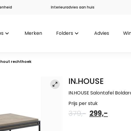
enheid
Interieuradvies aan huis
es
keyboard_arrow_down
Merken
Folders
keyboard_arrow_down
Advies
Win
ohout rechthoek
IN.HOUSE
IN.HOUSE Salontafel Bold
Prijs per stuk
Oorspronkel
Huidi
379,-
299,-
prijs
prijs
was:
is: