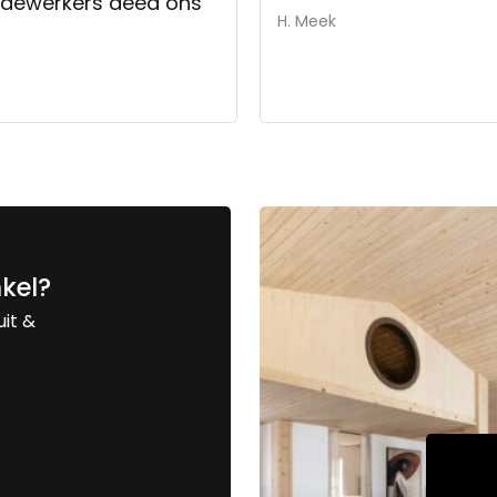
edewerkers deed ons
H. Meek
nkel?
uit &