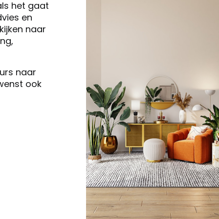
als het gaat
vies en
ijken naar
ng,
eurs naar
 wenst ook