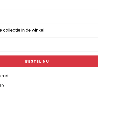
e collectie in de winkel
BESTEL NU
alist
gen