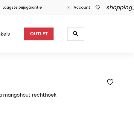
shopping
Laagste prijsgarantie
person_outline
Account
favorite_border
Producten
zoeken
search
kels
OUTLET
ara mangohout rechthoek
ijke
ge