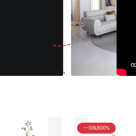
Gratis
ruilen binnen 30 dagen
Klantenbeoo
--109,800%