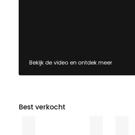
Bekijk de video en ontdek meer
Sinds
1913
jouw
meubelspecialist
Best verkocht