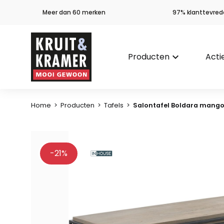
Meer dan 60 merken
97% klanttevred
Producten
keyboard_arrow_down
Acti
Home
>
Producten
>
Tafels
>
Salontafel Boldara mang
-21%