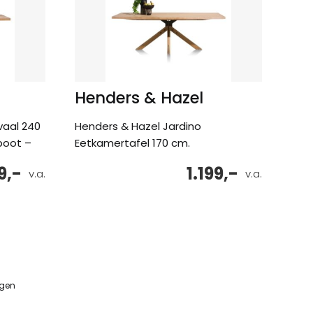
Henders & Hazel
vaal 240
Henders & Hazel Jardino
poot –
Eetkamertafel 170 cm.
9,-
1.199,-
v.a.
v.a.
ngen