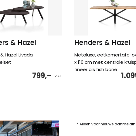
rs & Hazel
Henders & Hazel
& Hazel Livada
Metaluxe, eetkamertafel o
elset
x 110 cm met centrale kruis
fineer als fish bone
799,-
1.09
v.a.
* Alleen voor nieuwe aanmeldi