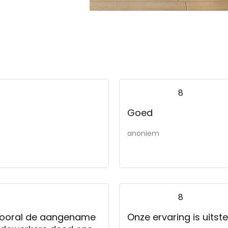
8
Goed
anoniem
8
n vooral de aangename
Onze ervaring is uitst