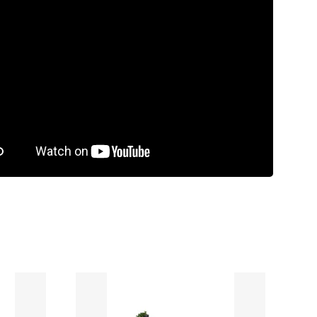
rdeling
9.5/10
Laagste
prijsgarantie