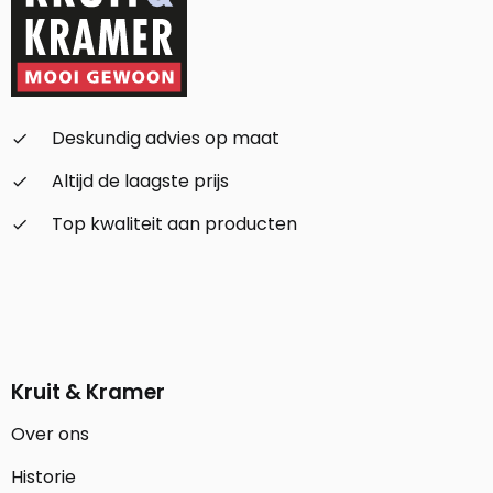
Deskundig advies op maat
check_small
Altijd de laagste prijs
check_small
Top kwaliteit aan producten
check_small
Kruit & Kramer
Over ons
Historie