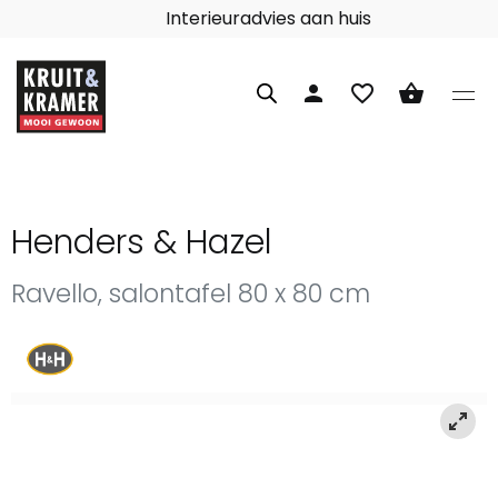
Interieuradvies aan huis
person
favorite_border
shopping_basket
Henders & Hazel
Ravello, salontafel 80 x 80 cm