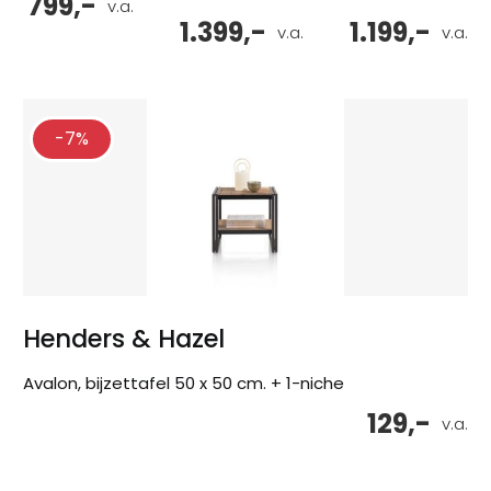
799,-
v.a.
1.399,-
1.199,-
v.a.
v.a.
-7%
Henders & Hazel
Avalon, bijzettafel 50 x 50 cm. + 1-niche
129,-
v.a.