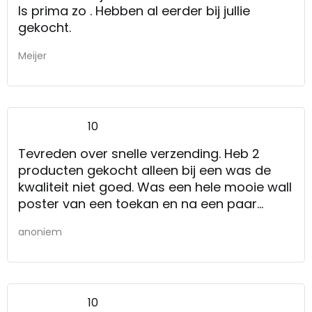
Is prima zo . Hebben al eerder bij jullie
gekocht.
Meijer
10
Tevreden over snelle verzending. Heb 2
producten gekocht alleen bij een was de
kwaliteit niet goed. Was een hele mooie wall
poster van een toekan en na een paar
weken knapt het touwtje waar het aan
anoniem
hangt.
10