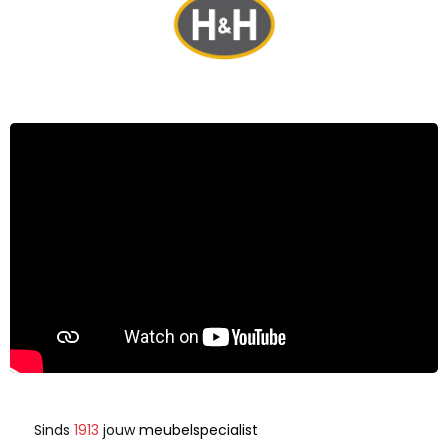
Sinds
1913
jouw
meubelspecialist