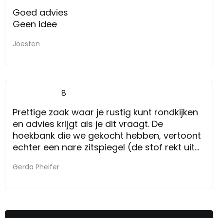
Goed advies
Geen idee
Joesten
8
Prettige zaak waar je rustig kunt rondkijken
en advies krijgt als je dit vraagt. De
hoekbank die we gekocht hebben, vertoont
echter een nare zitspiegel (de stof rekt uit
en trekt niet meer strak) waarover we
Gerda Pheifer
hebben geklaagd en volgende week hebben
we een afspraak en wordt er naar gekeken.
We vertrouwen erop dat onze klacht naar
tevredenheid wordt opgelost.
nee