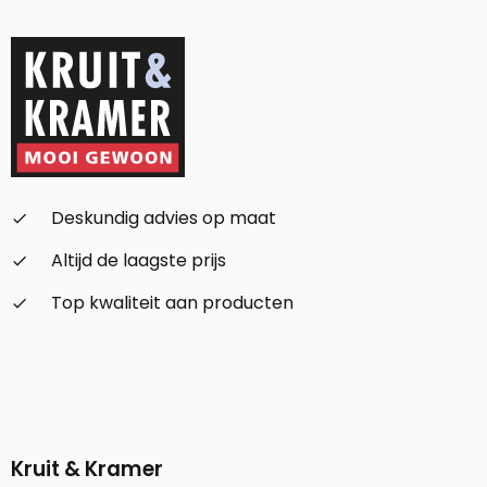
Deskundig advies op maat
check_small
Altijd de laagste prijs
check_small
Top kwaliteit aan producten
check_small
Kruit & Kramer