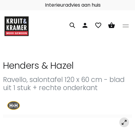
Interieuradvies aan huis
person
favorite_border
shopping_basket
Henders & Hazel
Ravello, salontafel 120 x 60 cm - blad
uit 1 stuk + rechte onderkant