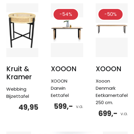
-54%
-50%
Kruit &
XOOON
XOOON
Kramer
XOOON
Xooon
Darwin
Denmark
Webbing
Eettafel
Eetkamertafel
Bijzettafel
250 cm.
599,-
49,95
v.a.
699,-
v.a.