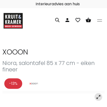
Interieuradvies aan huis
person
favorite_border
shopping_basket
XOOON
Niora, salontafel 85 x 77 cm - eiken
fineer
-13%