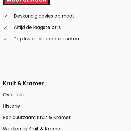
Deskundig advies op maat
check_small
Altijd de laagste prijs
check_small
Top kwaliteit aan producten
check_small
Kruit & Kramer
Over ons
Historie
Een duurzaam Kruit & Kramer
Werken bij Kruit & Kramer