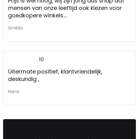
Prijs is wel hoog, wij zijn jong dus snap dat
mensen van onze leeftijd ook kiezen voor
goedkopere winkels.
Service was prima, niets op aan te merken
Smilda
10
Uitermate positief, klantvriendelijk,
deskundig ,
Nana