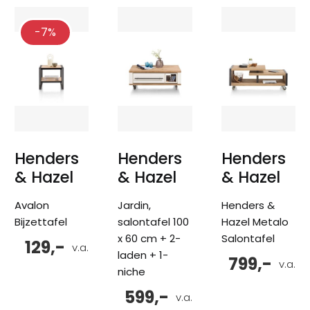
-7%
Henders
Henders
Henders
& Hazel
& Hazel
& Hazel
Avalon
Jardin,
Henders &
Bijzettafel
salontafel 100
Hazel Metalo
x 60 cm + 2-
Salontafel
129,-
v.a.
laden + 1-
799,-
v.a.
niche
599,-
v.a.