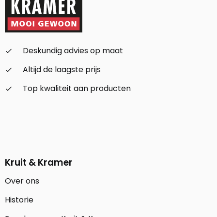
Deskundig advies op maat
check_small
Altijd de laagste prijs
check_small
Top kwaliteit aan producten
check_small
Kruit & Kramer
Over ons
Historie