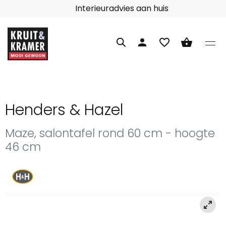
Interieuradvies aan huis
person
favorite_border
shopping_basket
Henders & Hazel
Maze, salontafel rond 60 cm - hoogte
46 cm