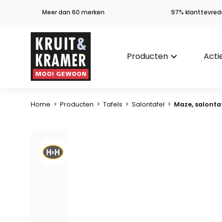
Meer dan 60 merken
97% klanttevred
Producten
keyboard_arrow_down
Acti
Home
>
Producten
>
Tafels
>
Salontafel
>
Maze, salonta