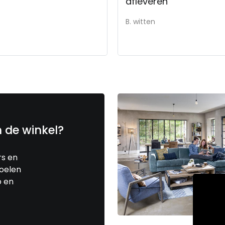
afleveren
B. witten
n de winkel?
rs en
toelen
p en