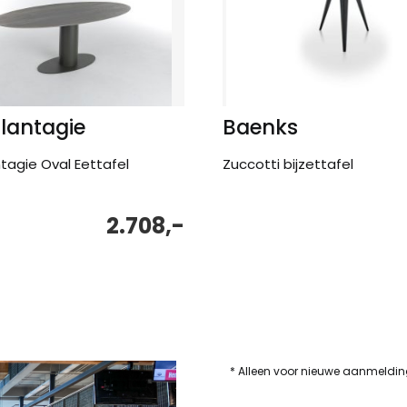
Plantagie
Baenks
ntagie Oval Eettafel
Zuccotti bijzettafel
2.708,-
* Alleen voor nieuwe aanmeldi