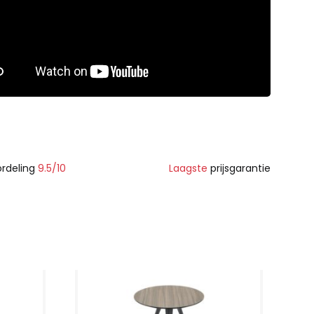
rdeling
9.5/10
Laagste
prijsgarantie