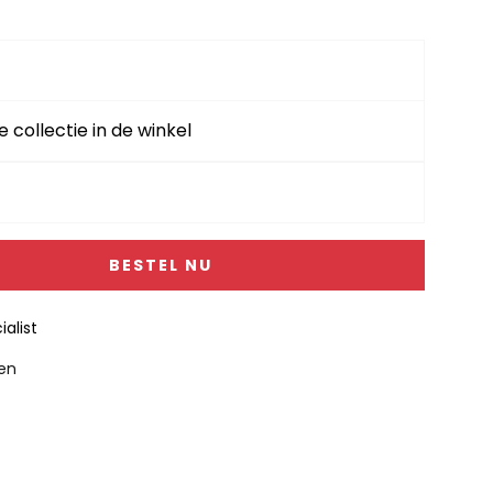
e collectie in de winkel
BESTEL NU
alist
gen