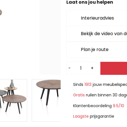
Laat ons jou helpen
Interieuradvies
Bekijk de video van d
Plan je route
Alternative:
-
+
Sinds
1913
jouw
meubelspeci
Gratis
ruilen binnen 30 da
Klantenbeoordeling
9.5/10
Laagste
prijsgarantie