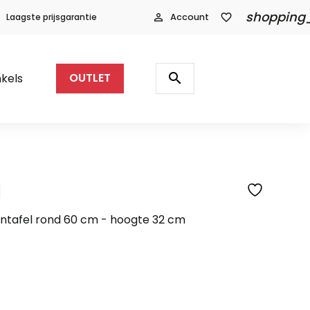
shopping
Laagste prijsgarantie
person_outline
Account
favorite_border
Producten
zoeken
search
kels
OUTLET
l
SFEERFOTO
ontafel rond 60 cm - hoogte 32 cm