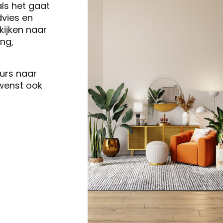
als het gaat
vies en
ijken naar
ng,
eurs naar
 wenst ook