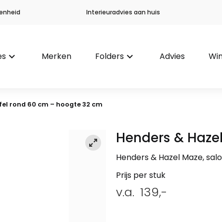
enheid
Interieuradvies aan huis
es
keyboard_arrow_down
Merken
Folders
keyboard_arrow_down
Advies
Win
fel rond 60 cm – hoogte 32 cm
Henders & Haze
Henders & Hazel Maze, sal
Prijs per stuk
v.a.
139,-