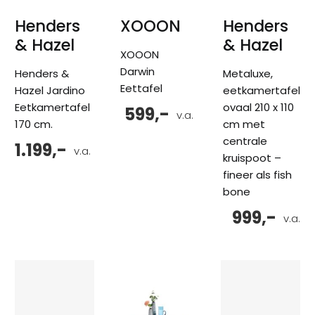
Henders
XOOON
Henders
& Hazel
& Hazel
XOOON
Darwin
Henders &
Metaluxe,
Eettafel
Hazel Jardino
eetkamertafel
Eetkamertafel
ovaal 210 x 110
599,-
v.a.
170 cm.
cm met
centrale
1.199,-
v.a.
kruispoot –
fineer als fish
bone
999,-
v.a.