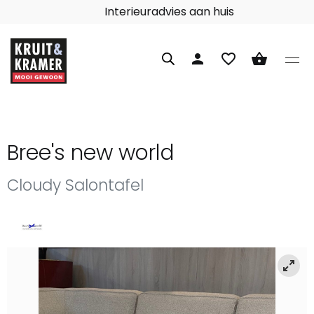
Interieuradvies aan huis
person
favorite_border
shopping_basket
Bree's new world
Cloudy Salontafel