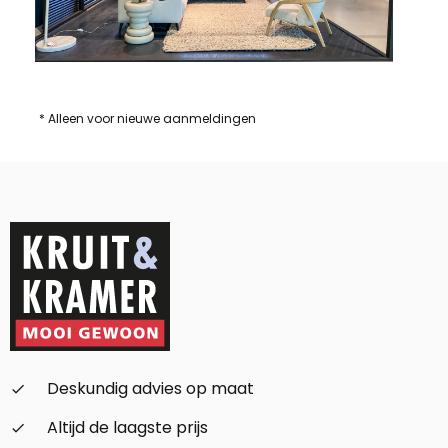
* Alleen voor nieuwe aanmeldingen
Deskundig advies op maat
check_small
Altijd de laagste prijs
check_small