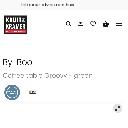
Interieuradvies aan huis
person
favorite_border
shopping_basket
By-Boo
Coffee table Groovy - green
WEBSITE
ONLY