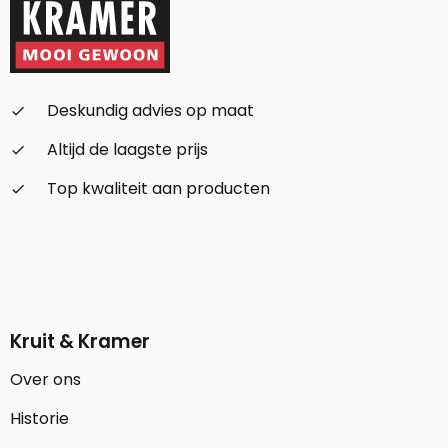
Deskundig advies op maat
check_small
Altijd de laagste prijs
check_small
Top kwaliteit aan producten
check_small
Kruit & Kramer
Over ons
Historie