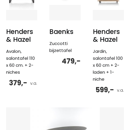
Henders
Baenks
Henders
& Hazel
& Hazel
Zuccotti
bijzettafel
Avalon,
Jardin,
salontafel 110
salontafel 100
479,-
x 60 cm. + 2-
x 60 cm + 2-
niches
laden + 1-
niche
379,-
v.a.
599,-
v.a.