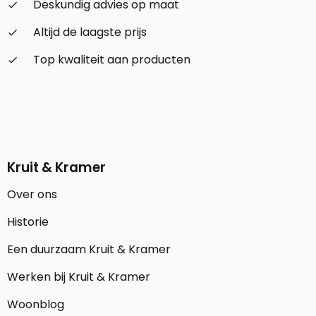
Deskundig advies op maat
check_small
Altijd de laagste prijs
check_small
Top kwaliteit aan producten
check_small
Kruit & Kramer
Over ons
Historie
Een duurzaam Kruit & Kramer
Werken bij Kruit & Kramer
Woonblog