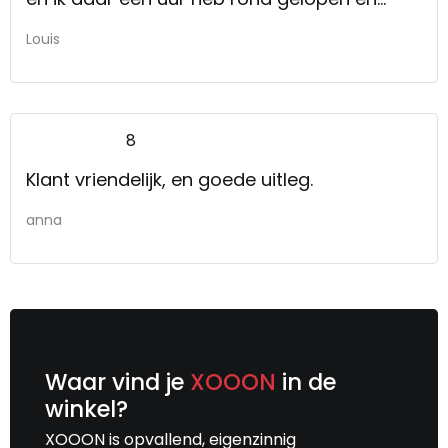
uiteindelijk maar zelf in de boeken ben gaan
Louis
neuzen, Later kwam er een verkoopster bij
die me goed geholpen heeft.
8
Klant vriendelijk, en goede uitleg.
anna
Waar vind je
XOOON
in de
winkel?
XOOON is opvallend, eigenzinnig