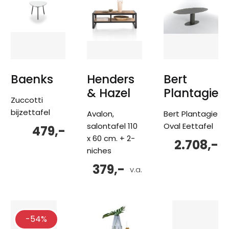
Baenks
Henders
Bert
& Hazel
Plantagie
Zuccotti
bijzettafel
Avalon,
Bert Plantagie
salontafel 110
Oval Eettafel
479,-
x 60 cm. + 2-
2.708,-
niches
379,-
v.a.
-54%