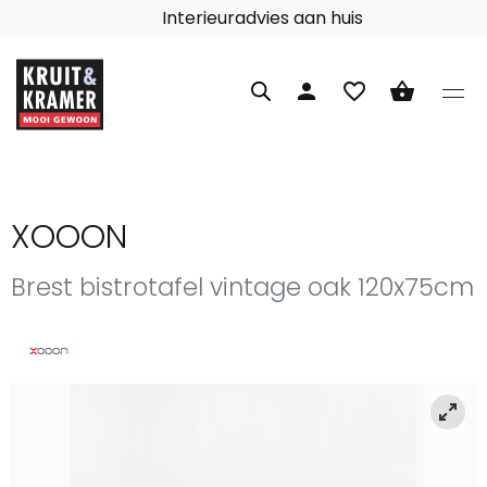
Interieuradvies aan huis
person
favorite_border
shopping_basket
XOOON
Brest bistrotafel vintage oak 120x75cm