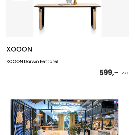
XOOON
XOOON Darwin Eettafel
599,-
v.a.