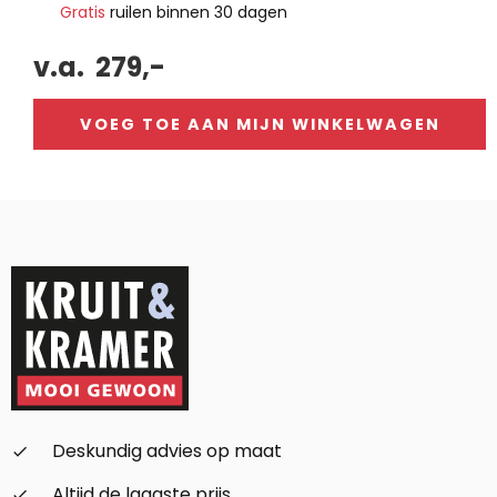
Gratis
ruilen binnen 30 dagen
v.a.
279,-
VOEG TOE AAN MIJN WINKELWAGEN
Alternative:
Deskundig advies op maat
check_small
Altijd de laagste prijs
check_small