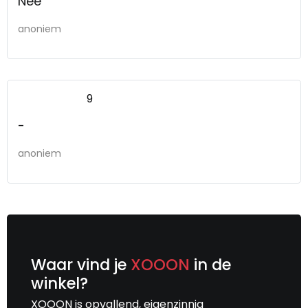
Nee
anoniem
9
-
anoniem
Waar vind je
XOOON
in de
winkel?
XOOON is opvallend, eigenzinnig