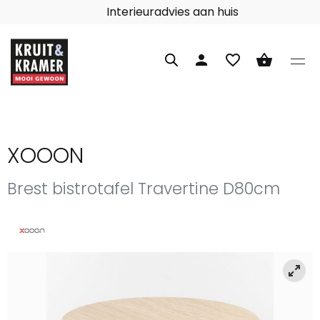
Interieuradvies aan huis
person
favorite_border
shopping_basket
XOOON
Brest bistrotafel Travertine D80cm