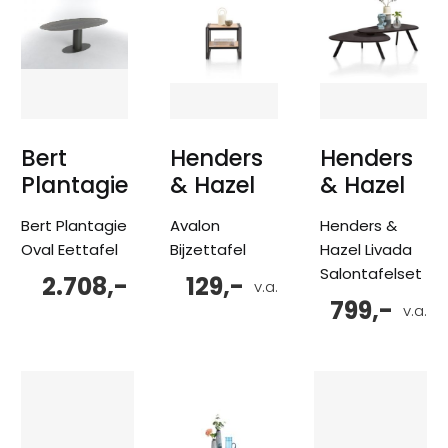
Bert
Henders
Henders
Plantagie
& Hazel
& Hazel
Bert Plantagie
Avalon
Henders &
Oval Eettafel
Bijzettafel
Hazel Livada
Salontafelset
2.708,-
129,-
v.a.
799,-
v.a.