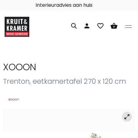
Interieuradvies aan huis
person
favorite_border
shopping_basket
XOOON
Trenton, eetkamertafel 270 x 120 cm