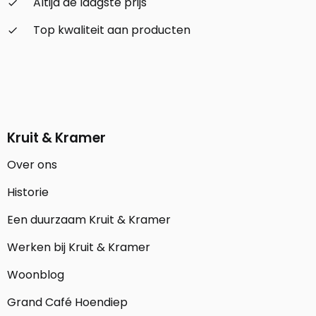
Altijd de laagste prijs
check_small
Top kwaliteit aan producten
check_small
Kruit & Kramer
Over ons
Historie
Een duurzaam Kruit & Kramer
Werken bij Kruit & Kramer
Woonblog
Grand Café Hoendiep