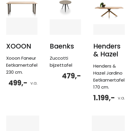
XOOON
Baenks
Henders
& Hazel
Xooon Faneur
Zuccotti
Eetkamertafel
bijzettafel
Henders &
230 cm.
Hazel Jardino
479,-
Eetkamertafel
499,-
v.a.
170 cm.
1.199,-
v.a.