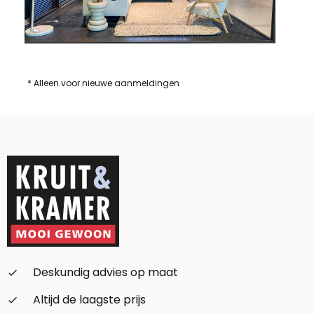
* Alleen voor nieuwe aanmeldingen
Deskundig advies op maat
check_small
Altijd de laagste prijs
check_small