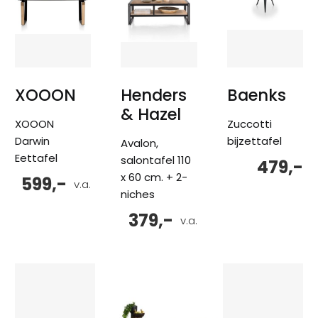
XOOON
Henders
Baenks
& Hazel
XOOON
Zuccotti
Darwin
bijzettafel
Avalon,
Eettafel
salontafel 110
479,-
x 60 cm. + 2-
599,-
v.a.
niches
379,-
v.a.