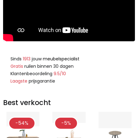
Sinds
1913
jouw
meubelspecialist
Gratis
ruilen binnen 30 dagen
Klantenbeoordeling
9.5/10
Laagste
prijsgarantie
Best verkocht
-54%
-5%