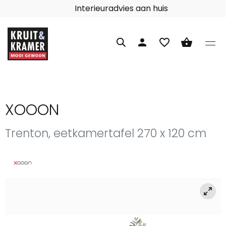
Interieuradvies aan huis
person
favorite_border
shopping_basket
XOOON
Trenton, eetkamertafel 270 x 120 cm