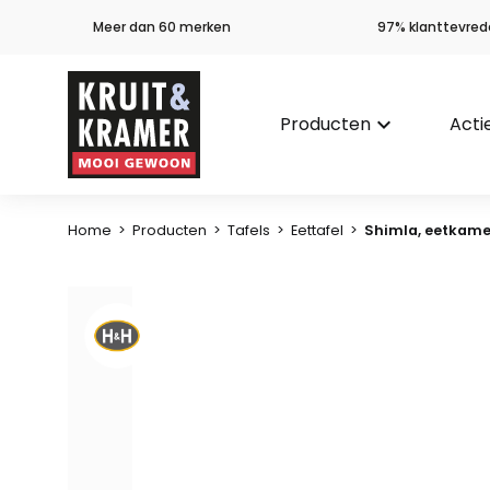
Meer dan 60 merken
97% klanttevred
Producten
keyboard_arrow_down
Acti
Home
>
Producten
>
Tafels
>
Eettafel
>
Shimla, eetkamer