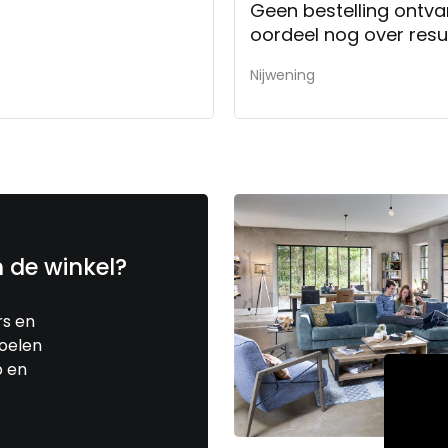
Geen bestelling ontv
oordeel nog over resul
Nijwening
n de winkel?
rs en
toelen
p en