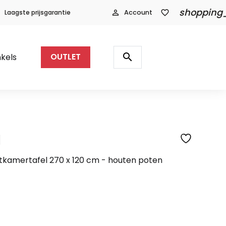
shopping
Laagste prijsgarantie
person_outline
Account
favorite_border
Producten
zoeken
search
kels
OUTLET
l
SFEERFOTO
etkamertafel 270 x 120 cm - houten poten