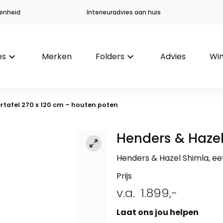
enheid
Interieuradvies aan huis
es
keyboard_arrow_down
Merken
Folders
keyboard_arrow_down
Advies
Win
tafel 270 x 120 cm – houten poten
Henders & Haze
Henders & Hazel Shimla, e
Prijs
v.a.
1.899,-
Laat ons jou helpen