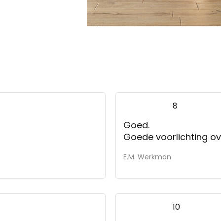
8
Goed.
E.M. Werkman
10