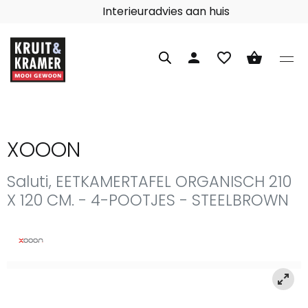
Interieuradvies aan huis
person
favorite_border
shopping_basket
XOOON
Saluti, EETKAMERTAFEL ORGANISCH 210
X 120 CM. - 4-POOTJES - STEELBROWN