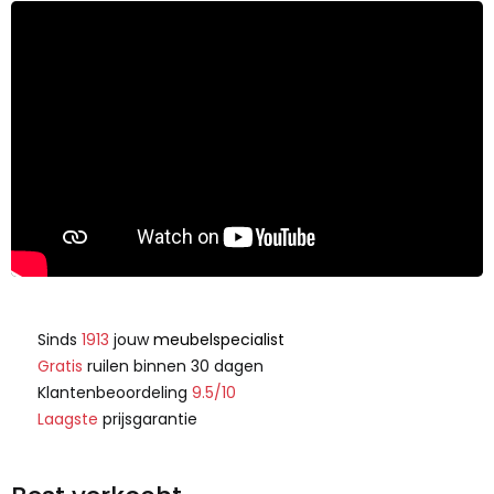
Sinds
1913
jouw
meubelspecialist
Gratis
ruilen binnen 30 dagen
Klantenbeoordeling
9.5/10
Laagste
prijsgarantie