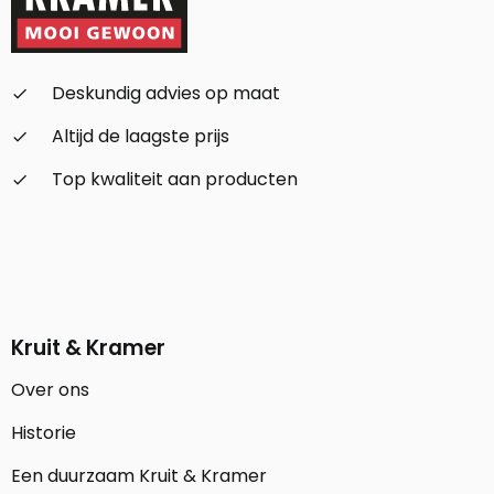
Deskundig advies op maat
check_small
Altijd de laagste prijs
check_small
Top kwaliteit aan producten
check_small
Kruit & Kramer
Over ons
Historie
Een duurzaam Kruit & Kramer