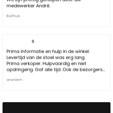
medewerker André.
Bulthuis
8
Prima informatie en hulp in de winkel.
Levertijd van de stoel was erg lang.
Prima verkoper. Hulpvaardig en niet
opdringerig. Gaf alle tijd. Ook de bezorgers
waren prima mensen. Voorzichtig met de
anoniem
meubels, samen alles goed nagekeken,
viltjes onder de pootjes.
Kwaliteitsproducten.