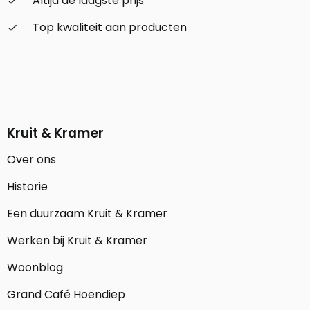
Altijd de laagste prijs
check_small
Top kwaliteit aan producten
check_small
Kruit & Kramer
Over ons
Historie
Een duurzaam Kruit & Kramer
Werken bij Kruit & Kramer
Woonblog
Grand Café Hoendiep