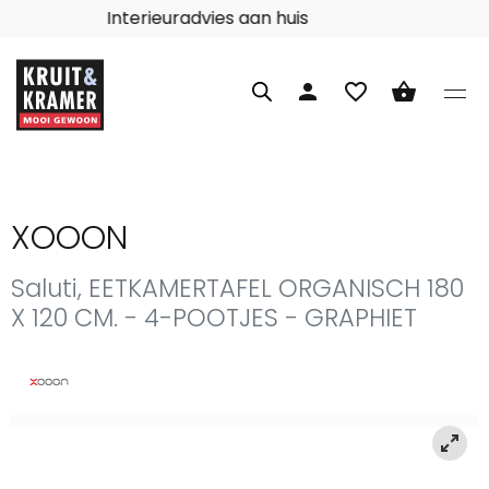
Interieuradvies aan huis
person
favorite_border
shopping_basket
XOOON
Saluti, EETKAMERTAFEL ORGANISCH 180
X 120 CM. - 4-POOTJES - GRAPHIET