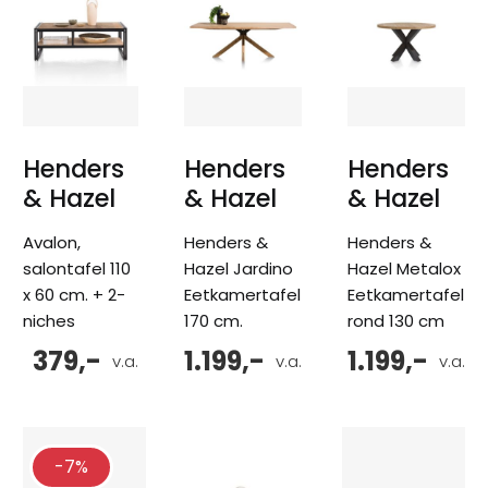
Henders
Henders
Henders
& Hazel
& Hazel
& Hazel
Avalon,
Henders &
Henders &
salontafel 110
Hazel Jardino
Hazel Metalox
x 60 cm. + 2-
Eetkamertafel
Eetkamertafel
niches
170 cm.
rond 130 cm
379,-
1.199,-
1.199,-
v.a.
v.a.
v.a.
-7%