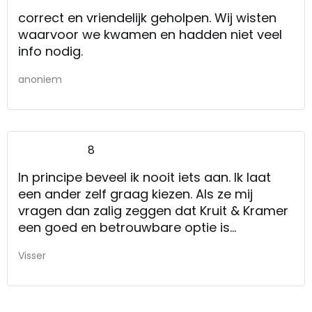
correct en vriendelijk geholpen. Wij wisten
waarvoor we kwamen en hadden niet veel
info nodig.
anoniem
8
In principe beveel ik nooit iets aan. Ik laat
een ander zelf graag kiezen. Als ze mij
vragen dan zalig zeggen dat Kruit & Kramer
een goed en betrouwbare optie is
Het was goed zoals het is gegaan. Kan niet
Visser
beter.