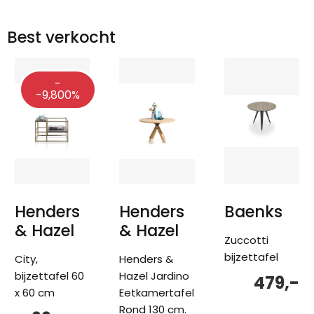
Best verkocht
-
-9,800%
Henders
Henders
Baenks
& Hazel
& Hazel
Zuccotti
bijzettafel
City,
Henders &
bijzettafel 60
Hazel Jardino
479,-
x 60 cm
Eetkamertafel
Rond 130 cm.