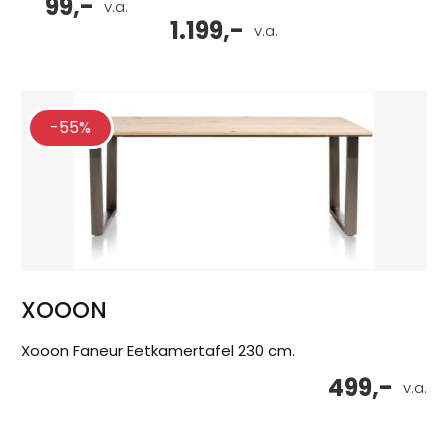
99,-
v.a.
1.199,-
v.a.
-55%
XOOON
Xooon Faneur Eetkamertafel 230 cm.
499,-
v.a.