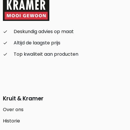
Deskundig advies op maat
check_small
Altijd de laagste prijs
check_small
Top kwaliteit aan producten
check_small
Kruit & Kramer
Over ons
Historie