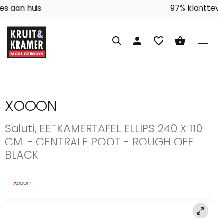
Interieuradvies aan huis
person
favorite_border
shopping_basket
XOOON
Saluti, EETKAMERTAFEL ELLIPS 240 X 110
CM. - CENTRALE POOT - ROUGH OFF
BLACK