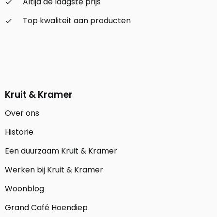
Altijd de laagste prijs
check_small
Top kwaliteit aan producten
check_small
Kruit & Kramer
Over ons
Historie
Een duurzaam Kruit & Kramer
Werken bij Kruit & Kramer
Woonblog
Grand Café Hoendiep