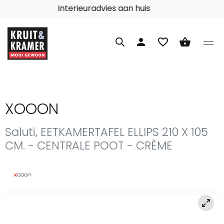
Interieuradvies aan huis
person
favorite_border
shopping_basket
XOOON
Saluti, EETKAMERTAFEL ELLIPS 210 X 105
CM. - CENTRALE POOT - CRÈME