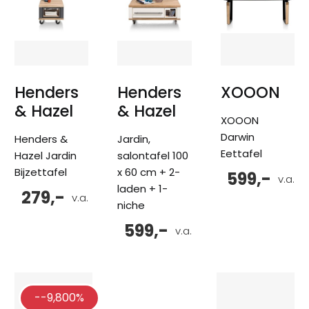
Henders
Henders
XOOON
& Hazel
& Hazel
XOOON
Darwin
Henders &
Jardin,
Eettafel
Hazel Jardin
salontafel 100
Bijzettafel
x 60 cm + 2-
599,-
v.a.
laden + 1-
279,-
v.a.
niche
599,-
v.a.
--9,800%