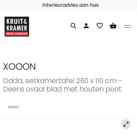
Interieuradvies aan huis
person
favorite_border
shopping_basket
XOOON
Odda, eetkamertafel 260 x 110 cm -
Deens ovaal blad met houten poot