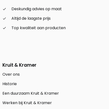
Deskundig advies op maat
check_small
Altijd de laagste prijs
check_small
Top kwaliteit aan producten
check_small
Kruit & Kramer
Over ons
Historie
Een duurzaam Kruit & Kramer
Werken bij Kruit & Kramer