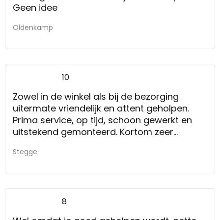
Geen idee
Oldenkamp
10
Zowel in de winkel als bij de bezorging
uitermate vriendelijk en attent geholpen.
Prima service, op tijd, schoon gewerkt en
uitstekend gemonteerd. Kortom zeer
tevreden.
Stegge
Gewoon zo door blijven gaan.
8