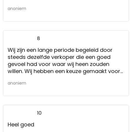
anoniem
8
Wij zijn een lange periode begeleid door
steeds dezelfde verkoper die een goed
gevoel had voor waar wij heen zouden
willen. Wij hebben een keuze gemaakt voor
een behoorlijke investering bestaande uit
anoniem
keukentafel + stoelen, 2 woonkamer banken
en bijpassende salon- en bijzet tafels.
Uiteindelijk hebben we een keuze gemaakt
die heel goed past in de bestaande woning;
10
tijdloos met een eigen, sfeervol, rustiek en
toch ook modern karakter.
Heel goed
Wij zijn een lange periode begeleid door