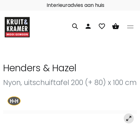
Interieuradvies aan huis
person
favorite_border
shopping_basket
Henders & Hazel
Nyon, uitschuiftafel 200 (+ 80) x 100 cm