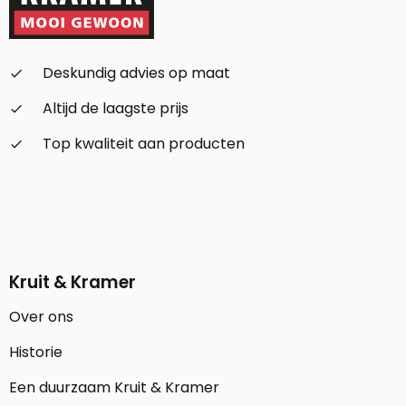
Deskundig advies op maat
check_small
Altijd de laagste prijs
check_small
Top kwaliteit aan producten
check_small
Kruit & Kramer
Over ons
Historie
Een duurzaam Kruit & Kramer