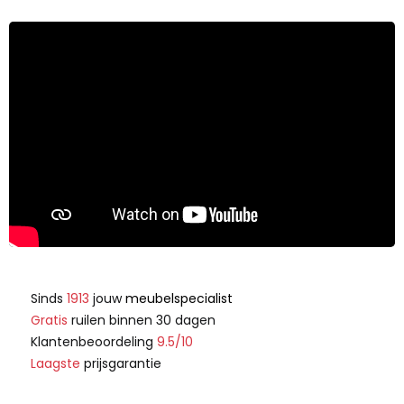
Sinds
1913
jouw
meubelspecialist
Gratis
ruilen binnen 30 dagen
Klantenbeoordeling
9.5/10
Laagste
prijsgarantie