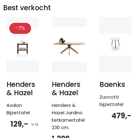
Best verkocht
-7%
Henders
Henders
Baenks
& Hazel
& Hazel
Zuccotti
bijzettafel
Avalon
Henders &
Bijzettafel
Hazel Jardino
479,-
Eetkamertafel
129,-
v.a.
230 cm.