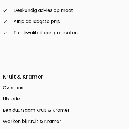
Deskundig advies op maat
check_small
Altijd de laagste prijs
check_small
Top kwaliteit aan producten
check_small
Kruit & Kramer
Over ons
Historie
Een duurzaam Kruit & Kramer
Werken bij Kruit & Kramer