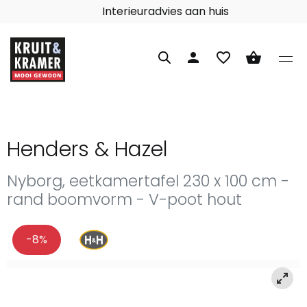
Interieuradvies aan huis
person
favorite_border
shopping_basket
Henders & Hazel
Nyborg, eetkamertafel 230 x 100 cm -
rand boomvorm - V-poot hout
-8%