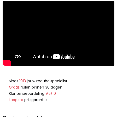
Sinds
1913
jouw
meubelspecialist
Gratis
ruilen binnen 30 dagen
Klantenbeoordeling
9.5/10
Laagste
prijsgarantie