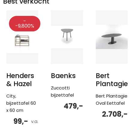
Best verkocht
-
-9,800%
Henders
Baenks
Bert
& Hazel
Plantagie
Zuccotti
bijzettafel
City,
Bert Plantagie
bijzettafel 60
Oval Eettafel
479,-
x 60 cm
2.708,-
99,-
v.a.