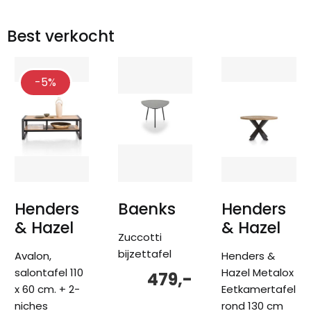
Best verkocht
-5%
Henders
Baenks
Henders
& Hazel
& Hazel
Zuccotti
bijzettafel
Avalon,
Henders &
salontafel 110
Hazel Metalox
479,-
x 60 cm. + 2-
Eetkamertafel
niches
rond 130 cm