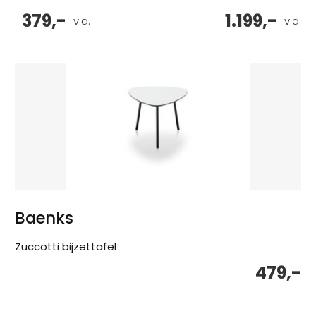
379,-
1.199,-
v.a.
v.a.
Baenks
Zuccotti bijzettafel
479,-