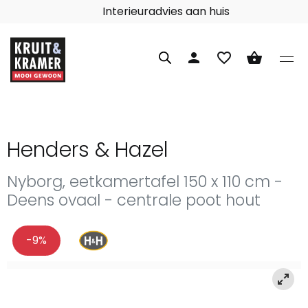
Interieuradvies aan huis
person
favorite_border
shopping_basket
Henders & Hazel
Nyborg, eetkamertafel 150 x 110 cm -
Deens ovaal - centrale poot hout
-9%