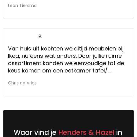
Leon Tiersma
8
Van huis uit kochten we altijd meubelen bij
Ikea, nu eens wat anders. Door jullie ruime
assortiment konden we eenvoudige tot de
keus komen om een eetkamer tafel/
eetkamer stoelen/ bank en salontafels
Chris de Vries
uitzoeken. Levertijden voor de tafels/
stoelen waren verrassend snel. De bank
heeft toch wel ruim 3 maand op zich laten
wachten, erg? Nee, hoor. Dit was bekent bij
ons, maar ik vind 3 maand wel erg lang.
Verkoper was vriendelijk en behulpzaam,
was weinig ruimte om de onderhandelen.
Waar vind je
Henders & Hazel
in
Sinds 3 week zijn we ook in bezit van de