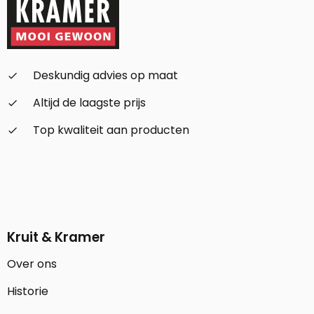
Deskundig advies op maat
check_small
Altijd de laagste prijs
check_small
Top kwaliteit aan producten
check_small
Kruit & Kramer
Over ons
Historie