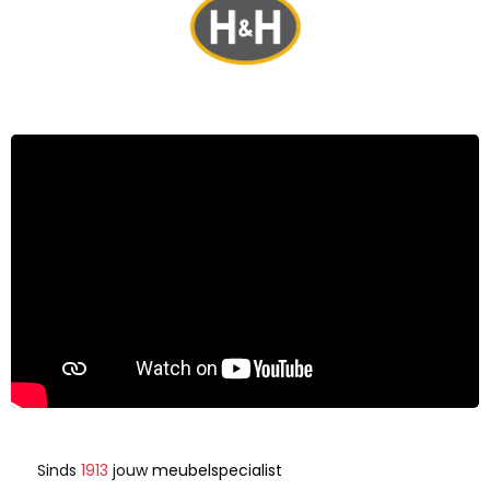
Sinds
1913
jouw
meubelspecialist