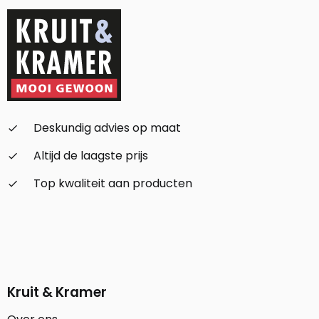
Deskundig advies op maat
check_small
Altijd de laagste prijs
check_small
Top kwaliteit aan producten
check_small
Kruit & Kramer