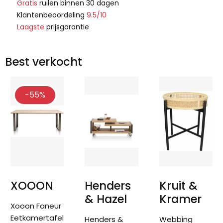
Gratis
ruilen binnen 30 dagen
Klantenbeoordeling
9.5/10
Laagste
prijsgarantie
Best verkocht
-55%
XOOON
Henders
Kruit &
& Hazel
Kramer
Xooon Faneur
Eetkamertafel
Henders &
Webbing