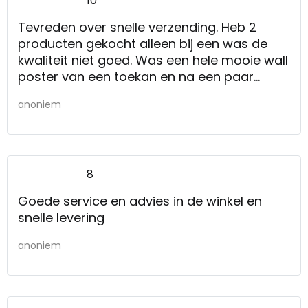
10
Tevreden over snelle verzending. Heb 2
producten gekocht alleen bij een was de
kwaliteit niet goed. Was een hele mooie wall
poster van een toekan en na een paar
weken knapt het touwtje waar het aan
anoniem
hangt.
8
Goede service en advies in de winkel en
snelle levering
anoniem