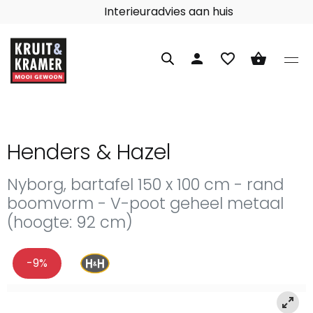
Interieuradvies aan huis
person
favorite_border
shopping_basket
Henders & Hazel
Nyborg, bartafel 150 x 100 cm - rand
boomvorm - V-poot geheel metaal
(hoogte: 92 cm)
-9%