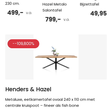
230 cm.
Hazel Metalo
Bijzettafel
Salontafel
499,-
49,95
v.a.
799,-
v.a.
--109,800%
Henders & Hazel
Metaluxe, eetkamertafel ovaal 240 x 110 cm met
centrale kruispoot – fineer als fish bone