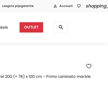
shopping
Laagste prijsgarantie
person_outline
Account
favorite_border
Producten
zoeken
search
kels
OUTLET
SFEERFOTO
fel 200 (+ 78) x 100 cm - Primo Laminato marble