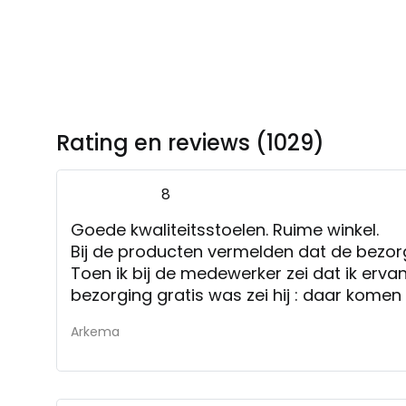
Rating en reviews (1029)
8
Goede kwaliteitsstoelen. Ruime winkel.
Bij de producten vermelden dat de bezorgi
Toen ik bij de medewerker zei dat ik ervan
bezorging gratis was zei hij : daar komen 
Toen we zeiden dat we de stoel wilden a
Arkema
bezorgkosten van 90 euro er nog bij kwame
op dit eerder aan te geven of bij de prod
Aangezien het aankoopbedrag 3000 euro
hocker binnen 10 minuten geplaatst waren