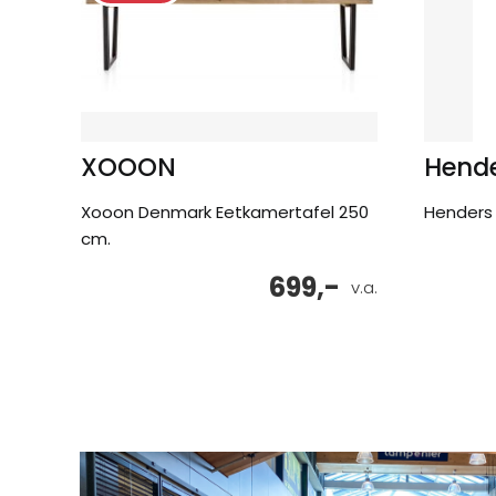
XOOON
Hende
Xooon Denmark Eetkamertafel 250
Henders 
cm.
699,-
v.a.