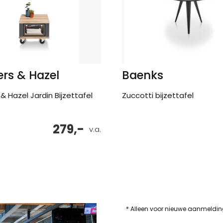
rs & Hazel
Baenks
& Hazel Jardin Bijzettafel
Zuccotti bijzettafel
279,-
v.a.
* Alleen voor nieuwe aanmeldi