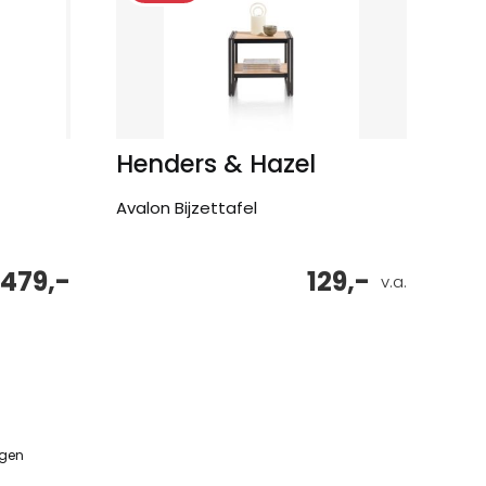
Henders & Hazel
Avalon Bijzettafel
479,-
129,-
v.a.
ngen