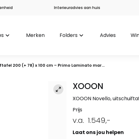
enheid
Interieuradvies aan huis
es
keyboard_arrow_down
Merken
Folders
keyboard_arrow_down
Advies
Win
ftafel 200 (+ 78) x 100 cm – Primo Laminato mar...
XOOON
XOOON Novello, uitschuifta
Prijs
v.a.
1.549,-
Laat ons jou helpen