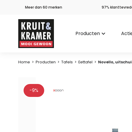
Meer dan 60 merken
97% klanttevred
Producten
keyboard_arrow_down
Acti
Home
>
Producten
>
Tafels
>
Eettafel
>
Novello, uitschui
-9%