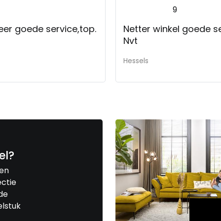
9
 tegenvaller.
eer goede service,top.
Netter winkel goede s
Nvt
Hessels
el?
een
ctie
de
elstuk