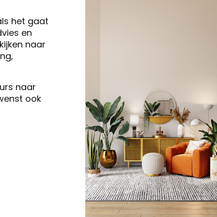
als het gaat
vies en
ijken naar
ng,
eurs naar
 wenst ook