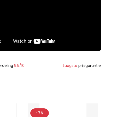
rdeling
9.5/10
Laagste
prijsgarantie
-7%