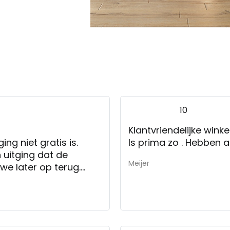
10
Klantvriendelijke winke
ng niet gratis is.
Is prima zo . Hebben al
 uitging dat de
Meijer
we later op terug.
ankopen bleek dat de
n. Ik adviseer hierbij
ucten te vermelden.
 was en de stoel en
 vind ik het rekenen