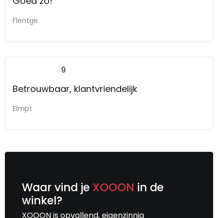
Goed zo!
Flentge
9
Betrouwbaar, klantvriendelijk
Elmpt
Waar vind je
XOOON
in de
winkel?
XOOON is opvallend, eigenzinnig