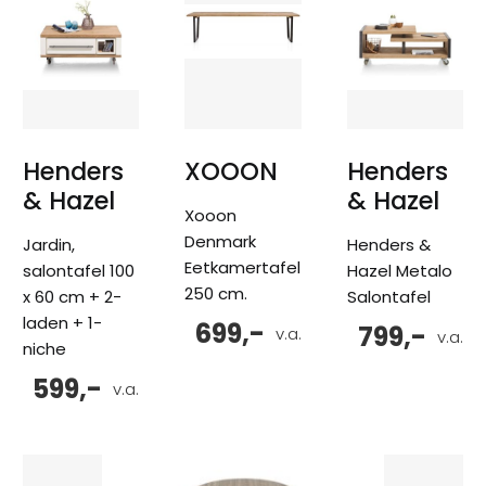
Henders
XOOON
Henders
& Hazel
& Hazel
Xooon
Denmark
Jardin,
Henders &
Eetkamertafel
salontafel 100
Hazel Metalo
250 cm.
x 60 cm + 2-
Salontafel
laden + 1-
699,-
799,-
v.a.
v.a.
niche
599,-
v.a.