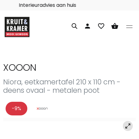
Interieuradvies aan huis
person
favorite_border
shopping_basket
XOOON
Niora, eetkamertafel 210 x 110 cm -
deens ovaal - metalen poot
-9%