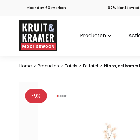
Meer dan 60 merken
97% klanttevred
Producten
keyboard_arrow_down
Acti
Home
>
Producten
>
Tafels
>
Eettafel
>
Niora, eetkamert
-9%