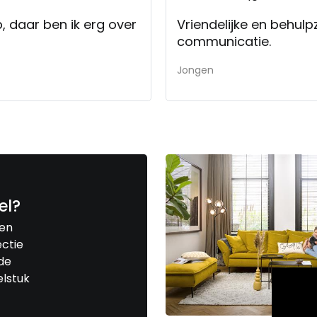
b, daar ben ik erg over
Vriendelijke en behul
communicatie.
Jongen
el?
een
ctie
de
elstuk