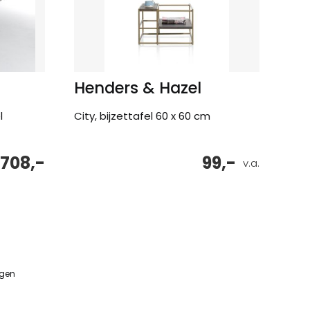
Henders & Hazel
l
City, bijzettafel 60 x 60 cm
.708,-
99,-
v.a.
ngen