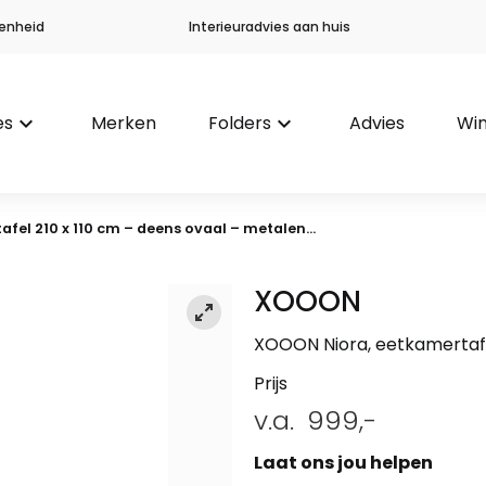
enheid
Interieuradvies aan huis
es
keyboard_arrow_down
Merken
Folders
keyboard_arrow_down
Advies
Win
afel 210 x 110 cm – deens ovaal – metalen...
XOOON
XOOON Niora, eetkamertafe
Prijs
v.a.
999,-
Laat ons jou helpen