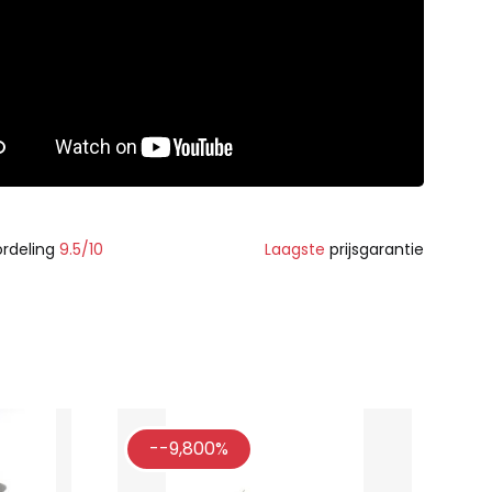
rdeling
9.5/10
Laagste
prijsgarantie
--9,800%