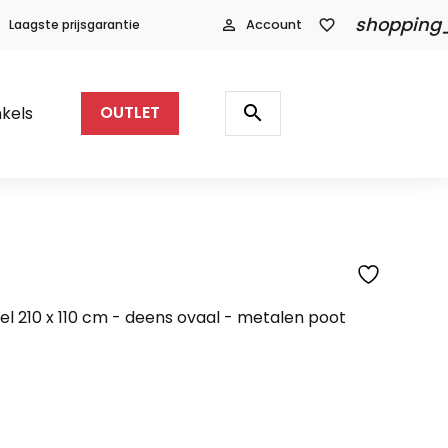
shopping
Laagste prijsgarantie
person_outline
Account
favorite_border
Producten
zoeken
search
kels
OUTLET
SFEERFOTO
l 210 x 110 cm - deens ovaal - metalen poot