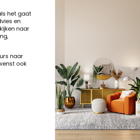
als het gaat
vies en
ijken naar
ng,
eurs naar
 wenst ook