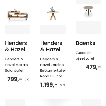
Henders
Henders
Baenks
& Hazel
& Hazel
Zuccotti
bijzettafel
Henders &
Henders &
Hazel Metalo
Hazel Jardino
479,-
Salontafel
Eetkamertafel
Rond 130 cm.
799,-
v.a.
1.199,-
v.a.