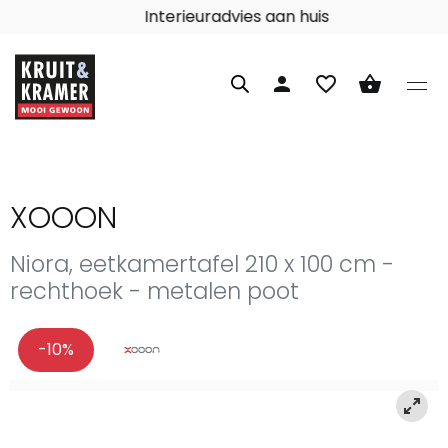
Interieuradvies aan huis
person
favorite_border
shopping_basket
XOOON
Niora, eetkamertafel 210 x 100 cm -
rechthoek - metalen poot
-10%