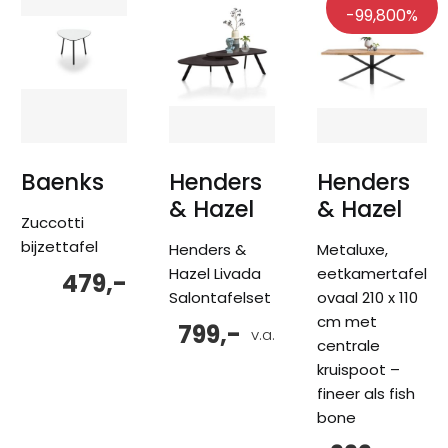
-99,800%
Baenks
Henders
Henders
& Hazel
& Hazel
Zuccotti
bijzettafel
Henders &
Metaluxe,
Hazel Livada
eetkamertafel
479,-
Salontafelset
ovaal 210 x 110
cm met
799,-
v.a.
centrale
kruispoot –
fineer als fish
bone