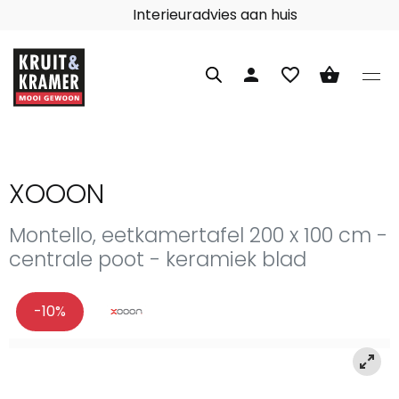
Interieuradvies aan huis
person
favorite_border
shopping_basket
XOOON
Montello, eetkamertafel 200 x 100 cm -
centrale poot - keramiek blad
-10%