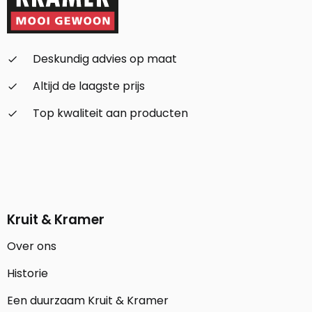
Deskundig advies op maat
check_small
Altijd de laagste prijs
check_small
Top kwaliteit aan producten
check_small
Kruit & Kramer
Over ons
Historie
Een duurzaam Kruit & Kramer