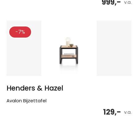
999,-
v.a.
-7%
Henders & Hazel
Avalon Bijzettafel
129,-
v.a.