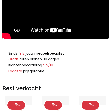
Sinds
1913
jouw
meubelspecialist
Gratis
ruilen binnen 30 dagen
Klantenbeoordeling
9.5/10
Laagste
prijsgarantie
Best verkocht
-5%
-5%
-7%