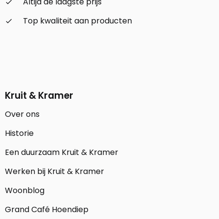
Altijd de laagste prijs
check_small
Top kwaliteit aan producten
check_small
Kruit & Kramer
Over ons
Historie
Een duurzaam Kruit & Kramer
Werken bij Kruit & Kramer
Woonblog
Grand Café Hoendiep