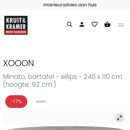
Interieuradvies aan huis
person
favorite_border
shopping_basket
XOOON
Minato, bartafel - ellips - 240 x 110 cm.
(hoogte: 92 cm.)
-17%