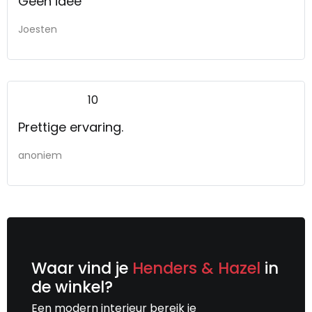
Geen idee
Joesten
10
Prettige ervaring.
anoniem
Waar vind je
Henders & Hazel
in
de winkel?
Een modern interieur bereik je