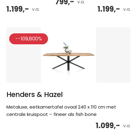
799,-
v.a.
1.199,-
1.199,-
v.a.
v.a.
--109,800%
Henders & Hazel
Metaluxe, eetkamertafel ovaal 240 x 110 cm met
centrale kruispoot – fineer als fish bone
1.099,-
v.a.