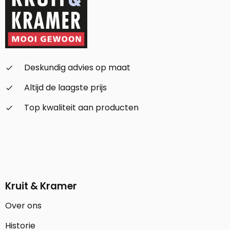
Deskundig advies op maat
check_small
Altijd de laagste prijs
check_small
Top kwaliteit aan producten
check_small
Kruit & Kramer
Over ons
Historie