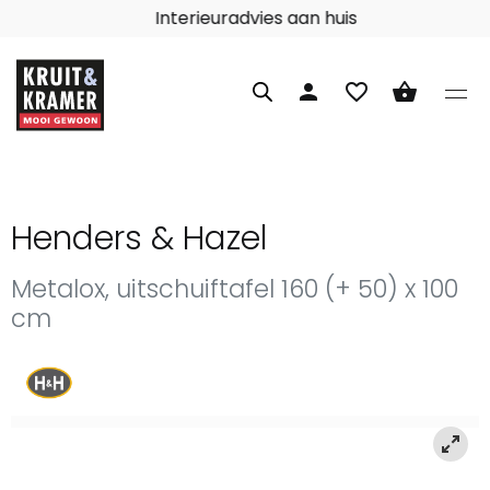
Interieuradvies aan huis
person
favorite_border
shopping_basket
Henders & Hazel
Metalox, uitschuiftafel 160 (+ 50) x 100
cm