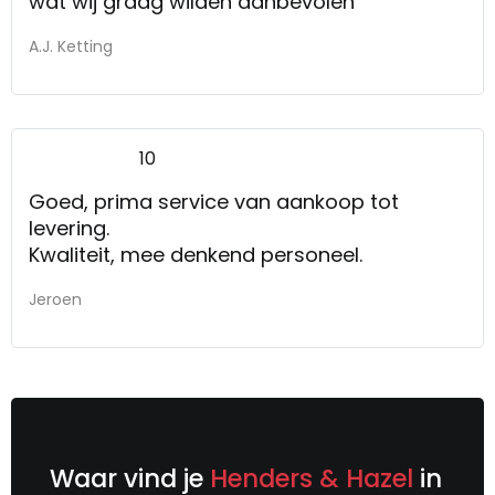
wat wij graag wilden aanbevolen
A.J. Ketting
10
Goed, prima service van aankoop tot
levering.
Kwaliteit, mee denkend personeel.
Jeroen
Waar vind je
Henders & Hazel
in