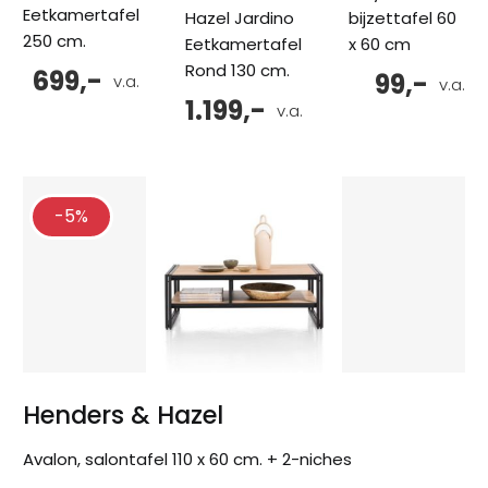
Eetkamertafel
Hazel Jardino
bijzettafel 60
250 cm.
Eetkamertafel
x 60 cm
Rond 130 cm.
699,-
99,-
v.a.
v.a.
1.199,-
v.a.
-5%
Henders & Hazel
Avalon, salontafel 110 x 60 cm. + 2-niches