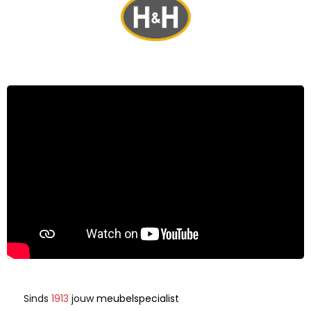
Sinds
1913
jouw
meubelspecialist