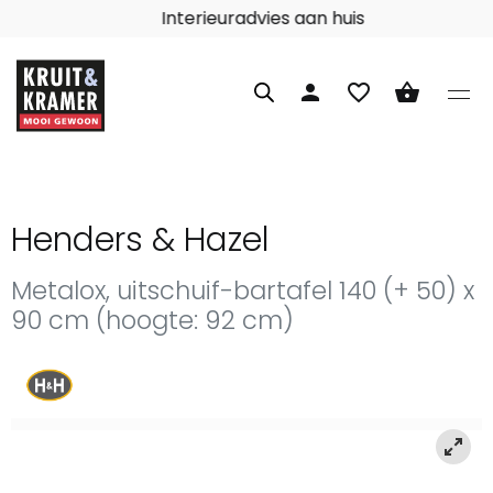
Interieuradvies aan huis
person
favorite_border
shopping_basket
Henders & Hazel
Metalox, uitschuif-bartafel 140 (+ 50) x
90 cm (hoogte: 92 cm)