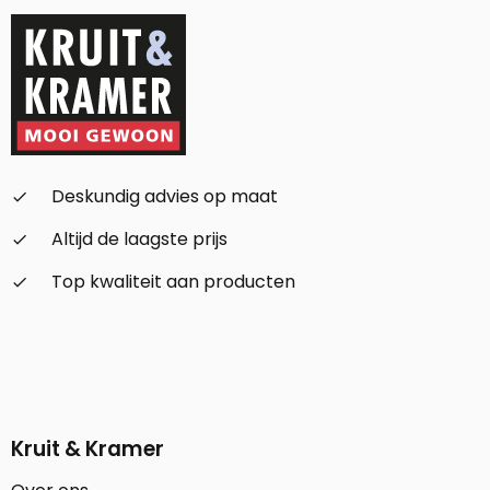
Deskundig advies op maat
check_small
Altijd de laagste prijs
check_small
Top kwaliteit aan producten
check_small
Kruit & Kramer