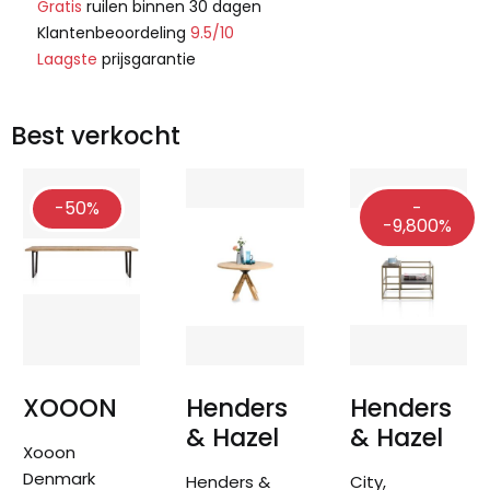
Gratis
ruilen binnen 30 dagen
Klantenbeoordeling
9.5/10
Laagste
prijsgarantie
Best verkocht
-50%
-
-9,800%
XOOON
Henders
Henders
& Hazel
& Hazel
Xooon
Denmark
Henders &
City,