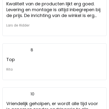
Kwaliteit van de producten lijkt erg goed.
Levering en montage is altijd inbegrepen bij
de prijs. De inrichting van de winkel is erg
goed om een idee te geven van hoe
Lars de Ridder
meubels bij elkaar passen, dankzij het
indelen in "kamertjes".
8
Top
Rita
10
Vriendelijk geholpen, er wordt alle tijd voor