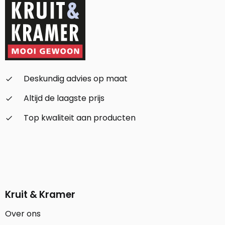
Deskundig advies op maat
check_small
Altijd de laagste prijs
check_small
Top kwaliteit aan producten
check_small
Kruit & Kramer
Over ons