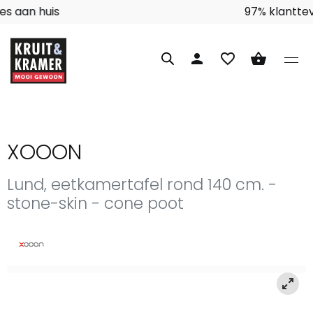
Interieuradvies aan huis
person
favorite_border
shopping_basket
XOOON
Lund, eetkamertafel rond 140 cm. -
stone-skin - cone poot