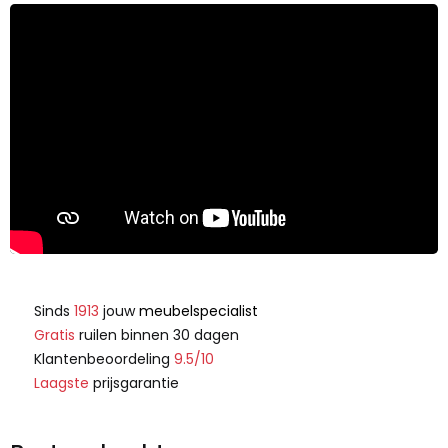
Sinds
1913
jouw
meubelspecialist
Gratis
ruilen binnen 30 dagen
Klantenbeoordeling
9.5/10
Laagste
prijsgarantie