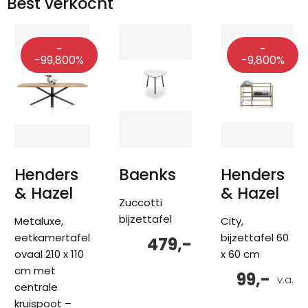
Best verkocht
-
-
-99,800%
-9,800%
Henders
Baenks
Henders
& Hazel
& Hazel
Zuccotti
bijzettafel
Metaluxe,
City,
eetkamertafel
bijzettafel 60
479,-
ovaal 210 x 110
x 60 cm
cm met
99,-
v.a.
centrale
kruispoot –