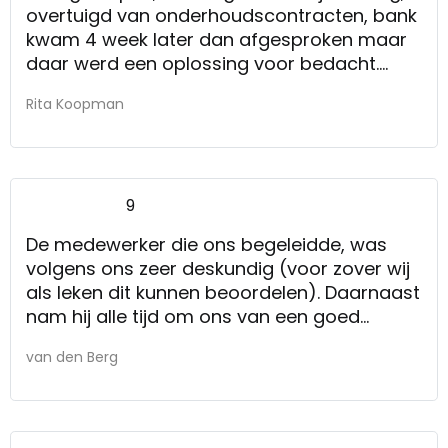
overtuigd van onderhoudscontracten, bank
kwam 4 week later dan afgesproken maar
daar werd een oplossing voor bedacht.
Kortom prima allemaal!
Rita Koopman
De service
9
De medewerker die ons begeleidde, was
volgens ons zeer deskundig (voor zover wij
als leken dit kunnen beoordelen). Daarnaast
nam hij alle tijd om ons van een goed
advies t.a.v. de aankoop van matrassen en
van den Berg
hoofdkussens te voorzien. Zonder op de
voorgrond te treden liet hij de keuze aan
ons, maar wel nadat hij alle mogelijkheden
v.w.b. matras-soorten en hoofdkussen-