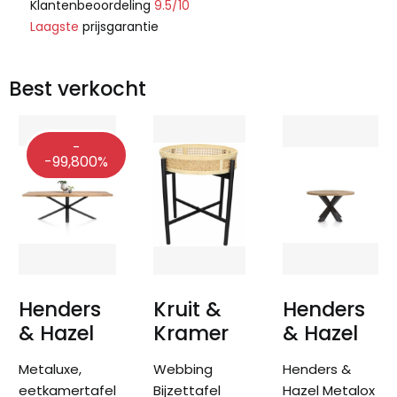
Klantenbeoordeling
9.5/10
Laagste
prijsgarantie
Best verkocht
-
-99,800%
Henders
Kruit &
Henders
& Hazel
Kramer
& Hazel
Metaluxe,
Webbing
Henders &
eetkamertafel
Bijzettafel
Hazel Metalox