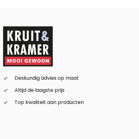
Deskundig advies op maat
check_small
Altijd de laagste prijs
check_small
Top kwaliteit aan producten
check_small