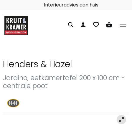
Interieuradvies aan huis
person
favorite_border
shopping_basket
Henders & Hazel
Jardino, eetkamertafel 200 x 100 cm -
centrale poot