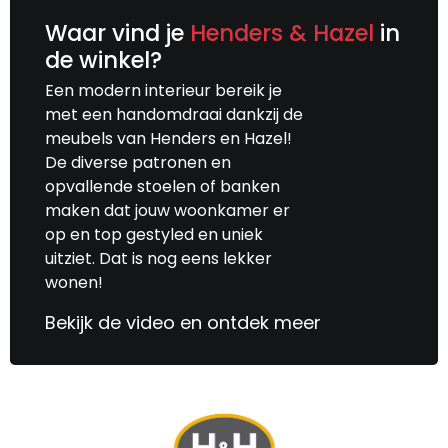
deze medewerker verstaat zijn vak en kan
Waar vind je
Henders & Hazel
in
klanten goed aanvoelen.
de winkel?
In de prijs verwerken dat de oude
Een modern interieur bereik je
matrassen, zonder kosten, geretourneerd
met een handomdraai dankzij de
kunnen worden.
meubels van Henders en Hazel!
De diverse patronen en
opvallende stoelen of banken
maken dat jouw woonkamer er
op en top gestyled en uniek
uitziet. Dat is nog eens lekker
wonen!
Bekijk de video en ontdek meer