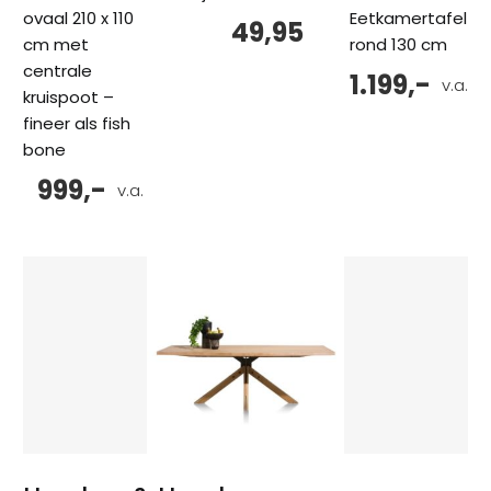
ovaal 210 x 110
Eetkamertafel
49,95
cm met
rond 130 cm
centrale
1.199,-
v.a.
kruispoot –
fineer als fish
bone
999,-
v.a.