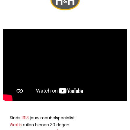
Sinds
1913
jouw
meubelspecialist
Gratis
ruilen binnen 30 dagen