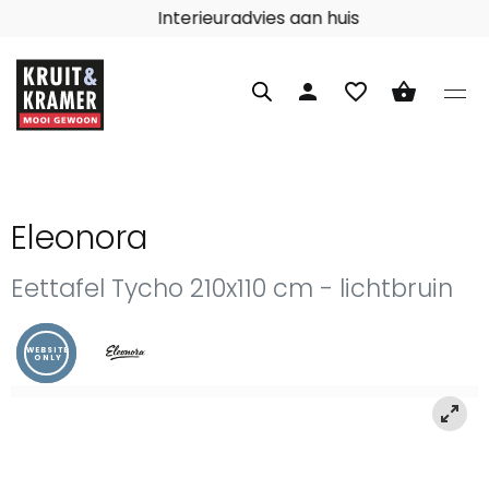
Interieuradvies aan huis
person
favorite_border
shopping_basket
Eleonora
Eettafel Tycho 210x110 cm - lichtbruin
WEBSITE
ONLY