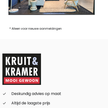
* Alleen voor nieuwe aanmeldingen
Deskundig advies op maat
check_small
Altijd de laagste prijs
check_small