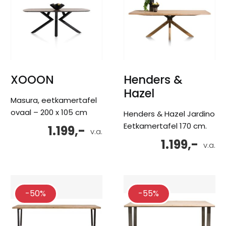
XOOON
Henders &
Hazel
Masura, eetkamertafel
ovaal – 200 x 105 cm
Henders & Hazel Jardino
Eetkamertafel 170 cm.
1.199,-
v.a.
1.199,-
v.a.
-50%
-55%