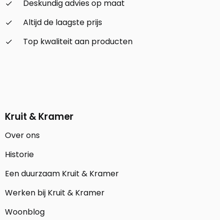
Deskundig advies op maat
check_small
Altijd de laagste prijs
check_small
Top kwaliteit aan producten
check_small
Kruit & Kramer
Over ons
Historie
Een duurzaam Kruit & Kramer
Werken bij Kruit & Kramer
Woonblog