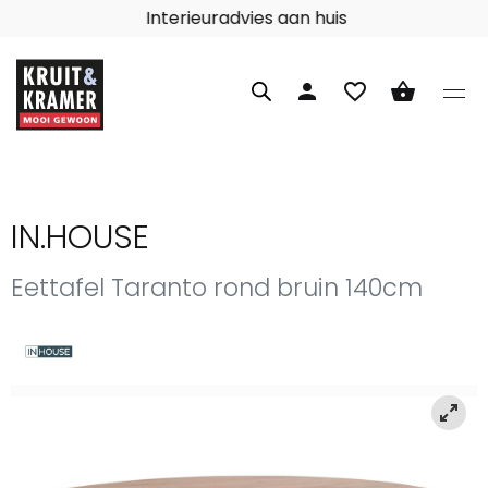
Interieuradvies aan huis
person
favorite_border
shopping_basket
IN.HOUSE
Eettafel Taranto rond bruin 140cm