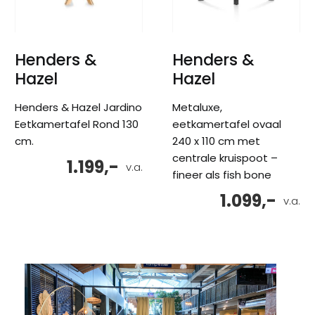
Henders &
Henders &
Hazel
Hazel
Henders & Hazel Jardino
Metaluxe,
Eetkamertafel Rond 130
eetkamertafel ovaal
cm.
240 x 110 cm met
centrale kruispoot –
1.199,-
v.a.
fineer als fish bone
1.099,-
v.a.