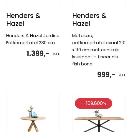
Henders &
Henders &
Hazel
Hazel
Henders & Hazel Jardino
Metaluxe,
Eetkamertafel 230 cm.
eetkamertafel ovaal 210
x 110 cm met centrale
1.399,-
v.a.
kruispoot – fineer als
fish bone
999,-
v.a.
--109,800%