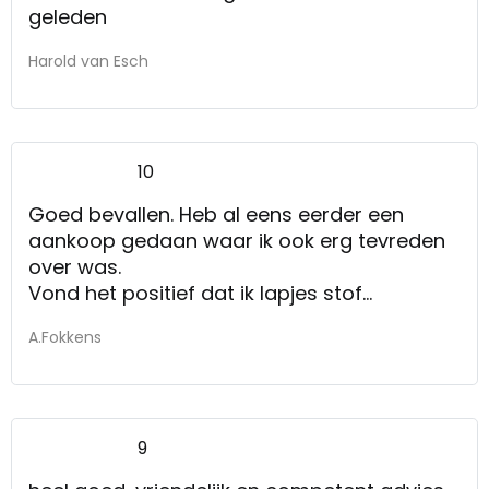
geleden
Harold van Esch
10
Goed bevallen. Heb al eens eerder een
aankoop gedaan waar ik ook erg tevreden
over was.
Vond het positief dat ik lapjes stof
meekreeg om thuis te bekijken welke kleur
A.Fokkens
het beste bij de rest paste.
9