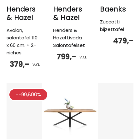
Henders
Henders
Baenks
& Hazel
& Hazel
Zuccotti
bijzettafel
Avalon,
Henders &
salontafel 110
Hazel Livada
479,-
x 60 cm. + 2-
Salontafelset
niches
799,-
v.a.
379,-
v.a.
--99,800%