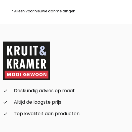
* Alleen voor nieuwe aanmeldingen
Deskundig advies op maat
check_small
Altijd de laagste prijs
check_small
Top kwaliteit aan producten
check_small