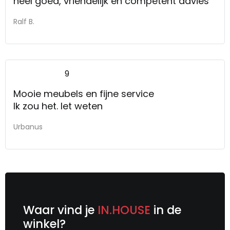
heel goed, vriendelijk en competent advies
Ralf B.
9
Mooie meubels en fijne service
Ik zou het. Iet weten
Urbanus
Waar vind je
IN.HOUSE
in de
winkel?