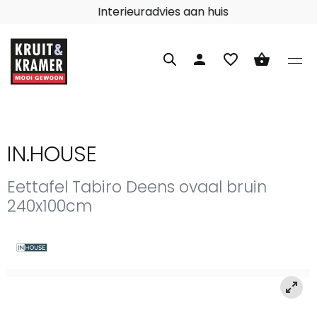
Interieuradvies aan huis
person
favorite_border
shopping_basket
IN.HOUSE
Eettafel Tabiro Deens ovaal bruin
240x100cm