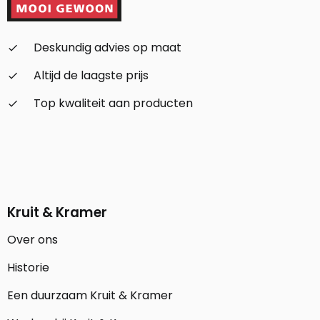
Deskundig advies op maat
check_small
Altijd de laagste prijs
check_small
Top kwaliteit aan producten
check_small
Kruit & Kramer
Over ons
Historie
Een duurzaam Kruit & Kramer