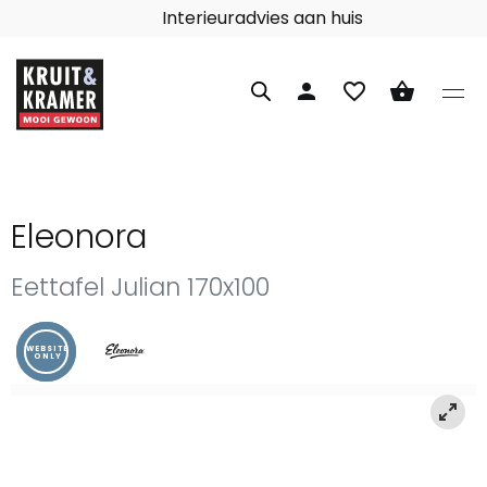
Interieuradvies aan huis
person
favorite_border
shopping_basket
Eleonora
Eettafel Julian 170x100
WEBSITE
ONLY