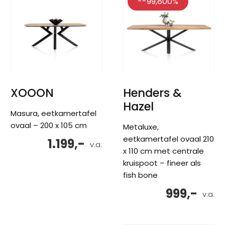
--99,800%
XOOON
Henders &
Hazel
Masura, eetkamertafel
ovaal – 200 x 105 cm
Metaluxe,
eetkamertafel ovaal 210
1.199,-
v.a.
x 110 cm met centrale
kruispoot – fineer als
fish bone
999,-
v.a.