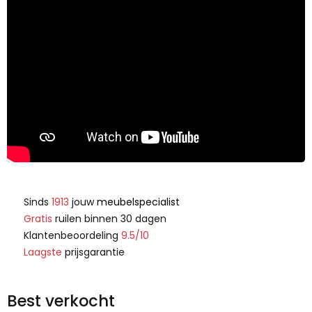
Sinds
1913
jouw
meubelspecialist
Gratis
ruilen binnen 30 dagen
Klantenbeoordeling
9.5/10
Laagste
prijsgarantie
Best verkocht