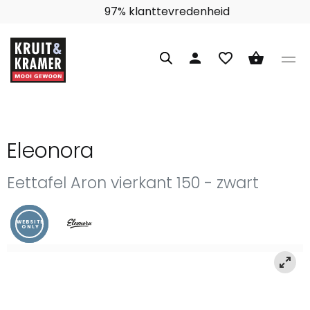
Interieuradvies aan huis
person
favorite_border
shopping_basket
Eleonora
Eettafel Aron vierkant 150 - zwart
WEBSITE
ONLY