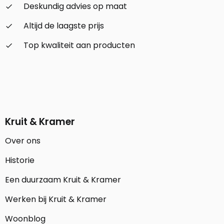
Deskundig advies op maat
check_small
Altijd de laagste prijs
check_small
Top kwaliteit aan producten
check_small
Kruit & Kramer
Over ons
Historie
Een duurzaam Kruit & Kramer
Werken bij Kruit & Kramer
Woonblog