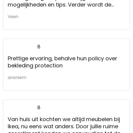
mogelijkheden en tips. Verder wordt de
levertijd correct gemeld en de levering is
Veen
ook correct. De bezorgers hadden haast
dus we moesten zelf de meubels uitpakken,
maar dat vonden we niet heel erg. Kortom:
prima winkel, prima verkoopmedewerkers,
8
correcte levertijd en voor de levering een
goed.
Prettige ervaring, behalve hun policy over
bekleding protection
anoniem
8
Van huis uit kochten we altijd meubelen bij
Ikea, nu eens wat anders. Door jullie ruime