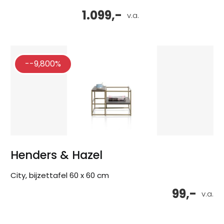
1.099,-
v.a.
--9,800%
Henders & Hazel
City, bijzettafel 60 x 60 cm
99,-
v.a.