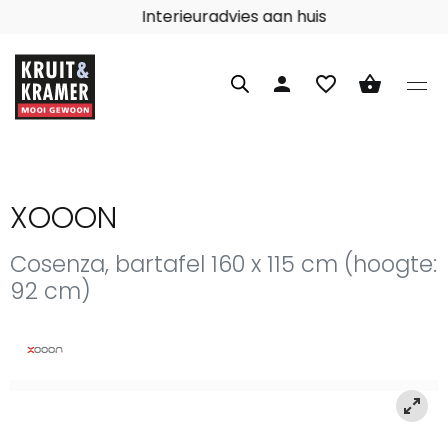
Interieuradvies aan huis
person
favorite_border
shopping_basket
XOOON
Cosenza, bartafel 160 x 115 cm (hoogte:
92 cm)