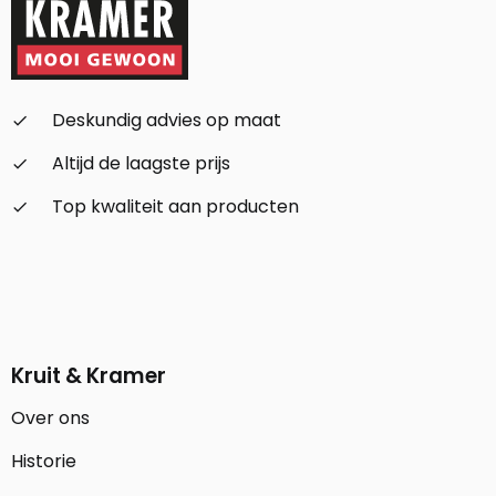
Deskundig advies op maat
check_small
Altijd de laagste prijs
check_small
Top kwaliteit aan producten
check_small
Kruit & Kramer
Over ons
Historie