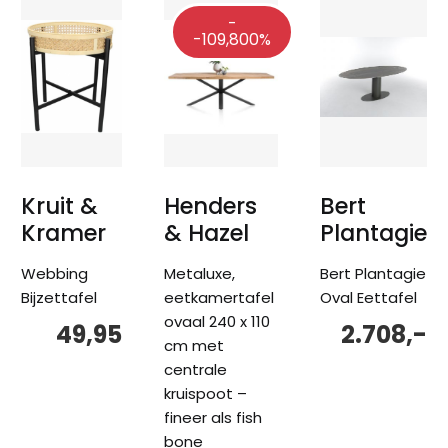
-
-109,800%
Kruit &
Henders
Bert
Kramer
& Hazel
Plantagie
Webbing
Metaluxe,
Bert Plantagie
Bijzettafel
eetkamertafel
Oval Eettafel
ovaal 240 x 110
49,95
2.708,-
cm met
centrale
kruispoot –
fineer als fish
bone