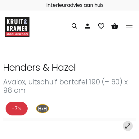
Interieuradvies aan huis
person
favorite_border
shopping_basket
Henders & Hazel
Avalox, uitschuif bartafel 190 (+ 60) x
98 cm
-7%