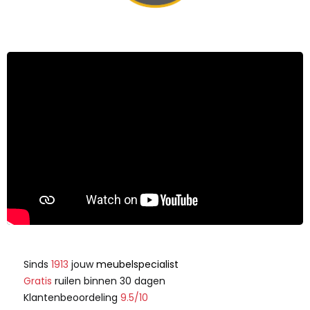
Sinds
1913
jouw
meubelspecialist
Gratis
ruilen binnen 30 dagen
Klantenbeoordeling
9.5/10