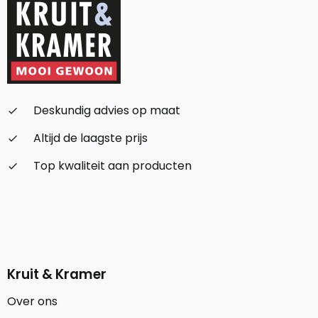
Deskundig advies op maat
check_small
Altijd de laagste prijs
check_small
Top kwaliteit aan producten
check_small
Kruit & Kramer
Over ons