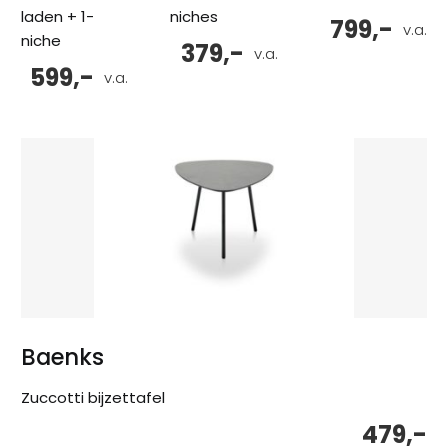
laden + 1-
niches
799,-
v.a.
niche
379,-
v.a.
599,-
v.a.
Baenks
Zuccotti bijzettafel
479,-