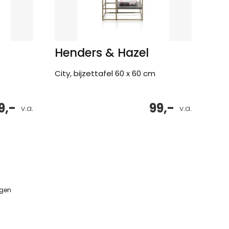
Henders & Hazel
City, bijzettafel 60 x 60 cm
9,-
99,-
v.a.
v.a.
ngen