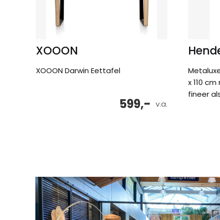
XOOON
Hende
XOOON Darwin Eettafel
Metaluxe
x 110 cm
fineer al
599,-
v.a.