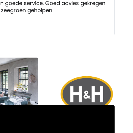
Vriendelijk personeel en goede service. Goed advies gekregen
u al zeegroen geholpen