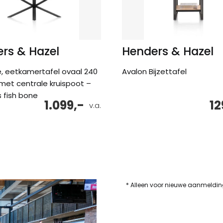
rs & Hazel
Henders & Hazel
, eetkamertafel ovaal 240
Avalon Bijzettafel
 met centrale kruispoot –
s fish bone
1.099,-
12
v.a.
* Alleen voor nieuwe aanmeldi