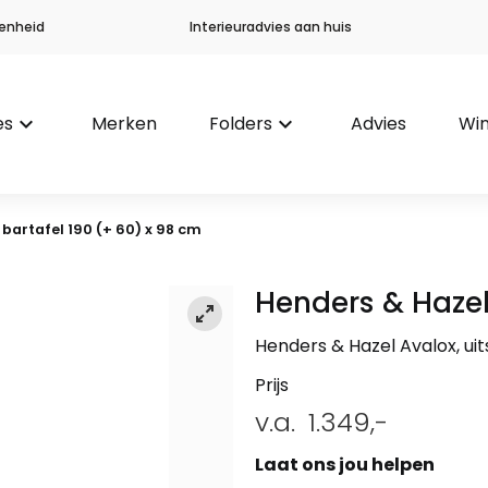
enheid
Interieuradvies aan huis
es
keyboard_arrow_down
Merken
Folders
keyboard_arrow_down
Advies
Win
 bartafel 190 (+ 60) x 98 cm
Henders & Haze
Henders & Hazel Avalox, uit
Prijs
v.a.
1.349,-
Laat ons jou helpen