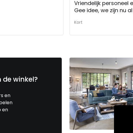
Gee idee, we zijn n
Kort
n de winkel?
rs en
toelen
p en