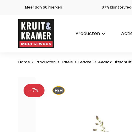
Meer dan 60 merken
97% klanttevred
Producten
keyboard_arrow_down
Acti
Home
>
Producten
>
Tafels
>
Eettafel
>
Avalox, uitschuif
-7%