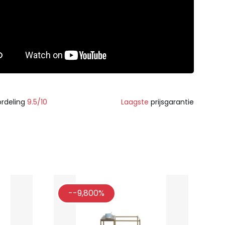
rdeling
9.5/10
Laagste
prijsgarantie
--9,800%