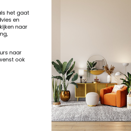
als het gaat
vies en
ijken naar
ng,
eurs naar
 wenst ook