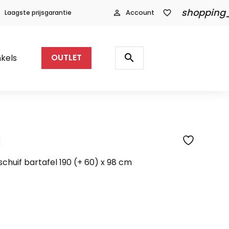
shopping
Laagste prijsgarantie
person_outline
Account
favorite_border
Producten
zoeken
search
kels
OUTLET
l
SFEERFOTO
schuif bartafel 190 (+ 60) x 98 cm