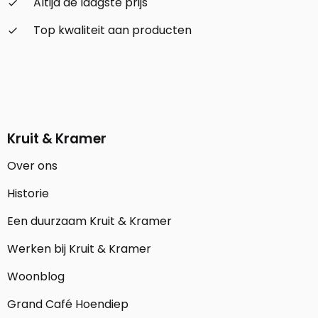
Altijd de laagste prijs
check_small
Top kwaliteit aan producten
check_small
Kruit & Kramer
Over ons
Historie
Een duurzaam Kruit & Kramer
Werken bij Kruit & Kramer
Woonblog
Grand Café Hoendiep