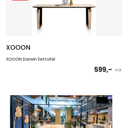
XOOON
XOOON Darwin Eettafel
599,-
v.a.