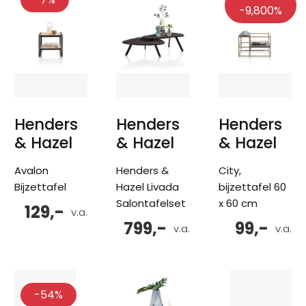
-9,800%
Henders
Henders
Henders
& Hazel
& Hazel
& Hazel
Avalon
Henders &
City,
Bijzettafel
Hazel Livada
bijzettafel 60
Salontafelset
x 60 cm
129,-
v.a.
799,-
99,-
v.a.
v.a.
-54%