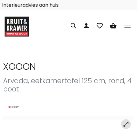
Interieuradvies aan huis
person
favorite_border
shopping_basket
XOOON
Arvada, eetkamertafel 125 cm, rond, 4
poot