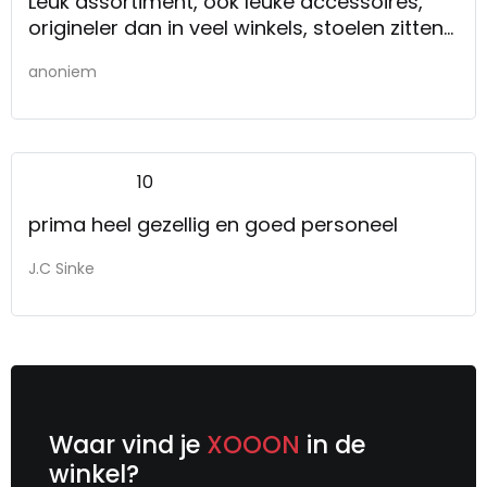
Leuk assortiment, ook leuke accessoires,
origineler dan in veel winkels, stoelen zitten
lekker
anoniem
10
prima heel gezellig en goed personeel
J.C Sinke
Waar vind je
XOOON
in de
winkel?