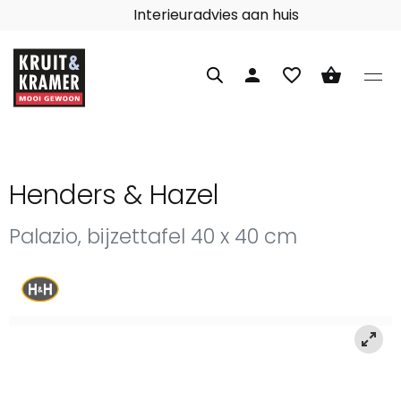
Interieuradvies aan huis
person
favorite_border
shopping_basket
Henders & Hazel
Palazio, bijzettafel 40 x 40 cm