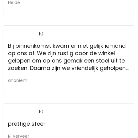
Heide
10
Bij binnenkomst kwam er niet gelijk iemand
op ons af. We zijn rustig door de winkel
gelopen om op ons gemak een stoel uit te
zoeken. Daarna zijn we vriendelijk geholpen
door een medewerker van Kruit & Kramer.
anoniem
De stoel kwam eerder dan afgesproken.
Helemaal goed.
Het personeel is goed op de hoogte van de
kwaliteit van de producten en wat er
10
eventueel mogelijk is op het gebied van
andere stoffering/bekleding.
prettige sfeer
R. Verveer