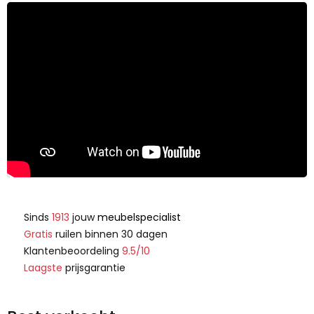
Sinds
1913
jouw
meubelspecialist
Gratis
ruilen binnen 30 dagen
Klantenbeoordeling
9.5/10
Laagste
prijsgarantie