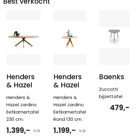
Best verkocht
Henders
Henders
Baenks
& Hazel
& Hazel
Zuccotti
bijzettafel
Henders &
Henders &
Hazel Jardino
Hazel Jardino
479,-
Eetkamertafel
Eetkamertafel
230 cm.
Rond 130 cm.
1.399,-
1.199,-
v.a.
v.a.