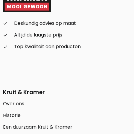
Deskundig advies op maat
check_small
Altijd de laagste prijs
check_small
Top kwaliteit aan producten
check_small
Kruit & Kramer
Over ons
Historie
Een duurzaam Kruit & Kramer