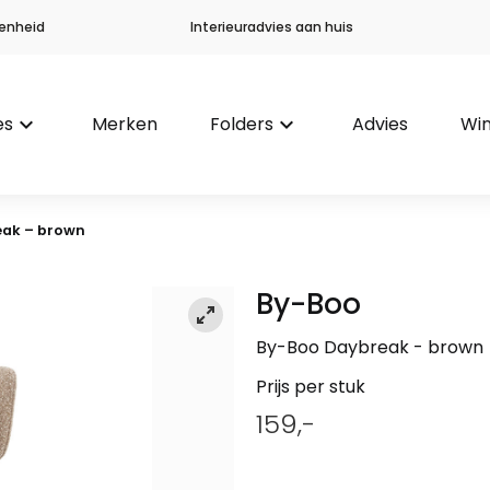
enheid
Interieuradvies aan huis
es
keyboard_arrow_down
Merken
Folders
keyboard_arrow_down
Advies
Win
ak – brown
By-Boo
By-Boo Daybreak - brown
Prijs per stuk
159,-