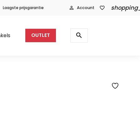
shopping
Laagste prijsgarantie
person_outline
Account
favorite_border
Producten
zoeken
search
kels
OUTLET