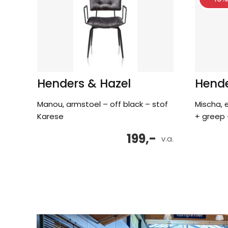
Henders & Hazel
Hende
Manou, armstoel – off black – stof
Mischa, 
Karese
+ greep 
199,-
v.a.