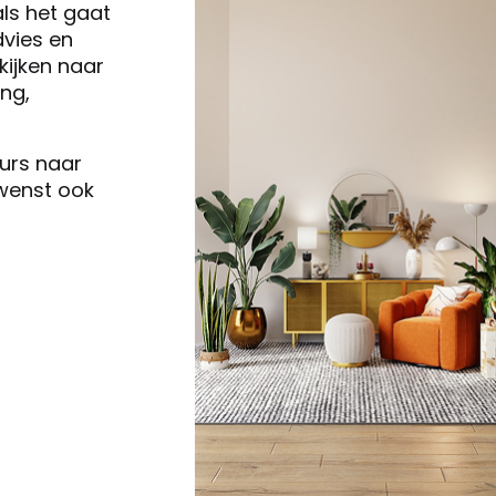
als het gaat
vies en
ijken naar
ng,
eurs naar
 wenst ook