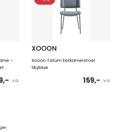
XOOON
rame –
Xooon Tatum Eetkamerstoel
rt
Skyblue
9,-
159,-
v.a.
v.a.
ngen