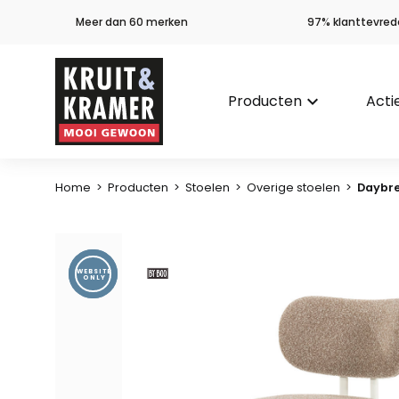
Meer dan 60 merken
97% klanttevred
Producten
keyboard_arrow_down
Acti
Home
>
Producten
>
Stoelen
>
Overige stoelen
>
Daybre
WEBSITE
ONLY