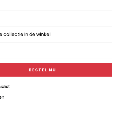
e collectie in de winkel
BESTEL NU
alist
gen