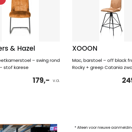
rs & Hazel
XOOON
eetkamerstoel – swing rond
Mac, barstoel – off black f
– stof karese
Rocky + greep Catania zwa
179,-
24
v.a.
* Alleen voor nieuwe aanmeldi