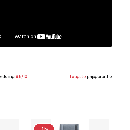
rdeling
9.5/10
Laagste
prijsgarantie
-11%