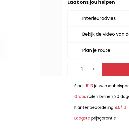
Laat ons jou helpen
Interieuradvies
Bekijk de video van d
Plan je route
Alternative:
-
+
Sinds
1913
jouw
meubelspeci
Gratis
ruilen binnen 30 da
Klantenbeoordeling
9.5/10
Laagste
prijsgarantie