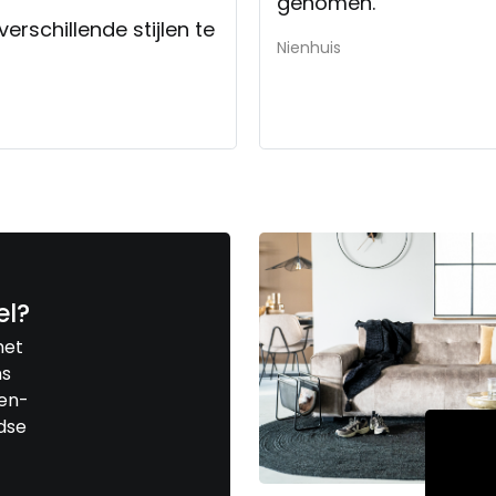
genomen.
erschillende stijlen te
Nienhuis
el?
met
ns
len-
jdse