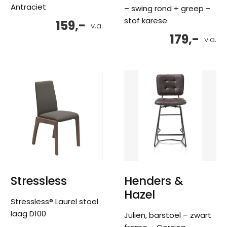
Antraciet
– swing rond + greep –
stof karese
159,-
v.a.
179,-
v.a.
Stressless
Henders &
Hazel
Stressless® Laurel stoel
laag D100
Julien, barstoel – zwart