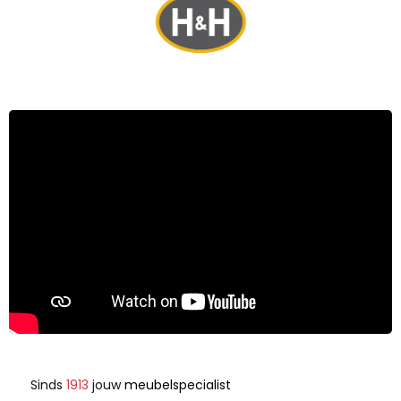
Sinds
1913
jouw
meubelspecialist