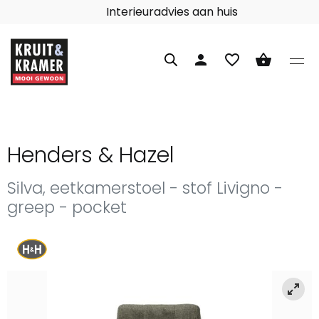
Interieuradvies aan huis
person
favorite_border
shopping_basket
Henders & Hazel
Silva, eetkamerstoel - stof Livigno -
greep - pocket