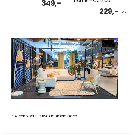
frame – Corsica
349,-
229,-
v.a.
* Alleen voor nieuwe aanmeldingen