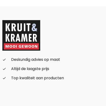
Alternative:
Deskundig advies op maat
check_small
Altijd de laagste prijs
check_small
Top kwaliteit aan producten
check_small