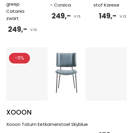
greep
– Corsica
stof Karese
Catania
249,-
149,-
v.a.
v.a.
zwart
249,-
v.a.
-11%
XOOON
Xooon Tatum Eetkamerstoel Skyblue