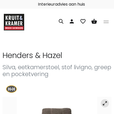
Interieuradvies aan huis
person
favorite_border
shopping_basket
Henders & Hazel
Silva, eetkamerstoel, stof livigno, greep
en pocketvering