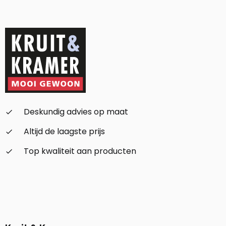
Alternative:
Deskundig advies op maat
check_small
Altijd de laagste prijs
check_small
Top kwaliteit aan producten
check_small