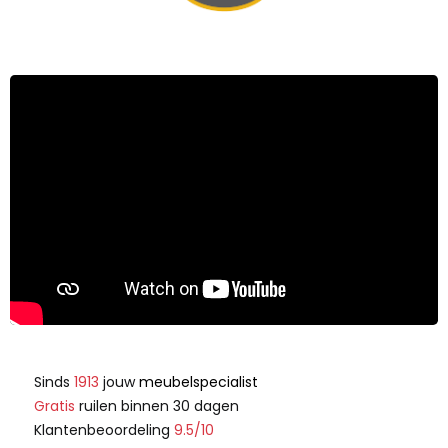
Sinds
1913
jouw
meubelspecialist
Gratis
ruilen binnen 30 dagen
Klantenbeoordeling
9.5/10