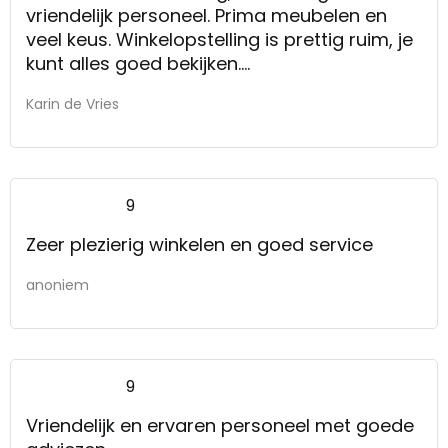
vriendelijk personeel. Prima meubelen en
veel keus. Winkelopstelling is prettig ruim, je
kunt alles goed bekijken.
Goede service. Snelle, probleemloze
Karin de Vries
aflevering waarbij alles werd opgeruimd en
verpakkingsmateriaal werd meegenomen.
Zeer vriendelijk en bovendien gezellig
personeel [winkel, bezorgers/monteurs].
9
Heel tevreden!
Zeer plezierig winkelen en goed service
anoniem
9
Vriendelijk en ervaren personeel met goede