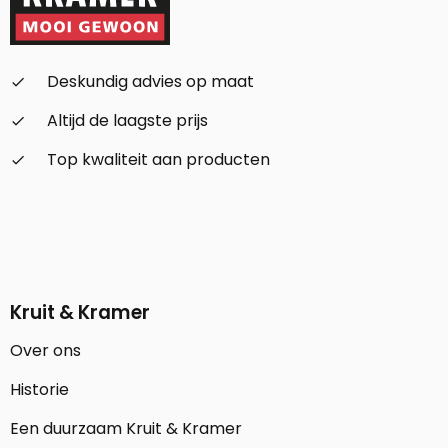
Deskundig advies op maat
check_small
Altijd de laagste prijs
check_small
Top kwaliteit aan producten
check_small
Kruit & Kramer
Over ons
Historie
Een duurzaam Kruit & Kramer