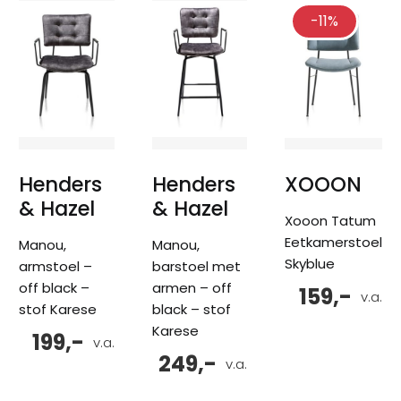
-11%
Henders
Henders
XOOON
& Hazel
& Hazel
Xooon Tatum
Eetkamerstoel
Manou,
Manou,
Skyblue
armstoel –
barstoel met
off black –
armen – off
159,-
v.a.
stof Karese
black – stof
Karese
199,-
v.a.
249,-
v.a.