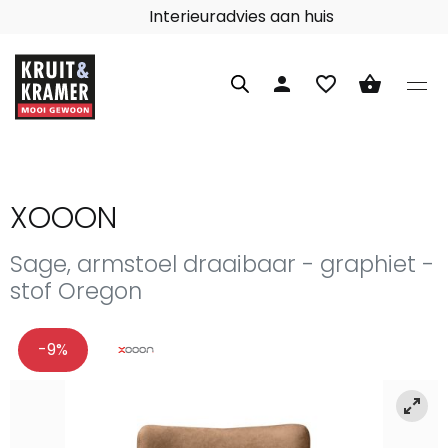
Interieuradvies aan huis
person
favorite_border
shopping_basket
XOOON
Sage, armstoel draaibaar - graphiet -
stof Oregon
-9%